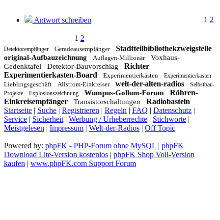
1
2
Antwort schreiben
1
2
Stadtteilbibliothekzweigstelle
Geradeausempfänger
Detektorempfänger
original-Aufbauzeichnung
Voxhaus-
Auflagen-Millionär
Richter
Gedenktafel
Detektor-Bauvorschlag
Experimentierkasten-Board
Experimentierkästen
Experimentierkasten
welt-der-alten-radios
Lieblingsgeschäft
Allstrom-Einkreiser
Selbstbau-
Röhren-
Wumpus-Gollum-Forum
Projekte
Explosionszeichnung
Einkreisempfänger
Radiobasteln
Transistorschaltungen
Startseite
|
Suche
|
Registrieren
|
Regeln
|
FAQ
|
Datenschutz
|
Service
|
Sicherheit
|
Werbung / Urheberrechte
|
Stichworte
|
Meistgelesen
|
Impressum
|
Welt-der-Radios
|
Off Topic
Powered by:
phpFK - PHP-Forum ohne MySQL
|
phpFK
Download Lite-Version kostenlos
|
phpFK Shop Voll-Version
kaufen
|
www.phpFK.com Support Forum