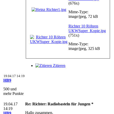
(676x)
Mime-Type:
image/jpeg, 72 kB
Richter 10 Röhren
UKWSuper_Kopie.jpg
(751x)
Mime-Type:
image/jpeg, 325 kB
Zitieren
19.04.17 14:19
HB9
500 und
mehr Punkte
19.04.17
Re: Richter: Radiobasteln für Jungen *
14:19
Hallo zusammen,
HB9