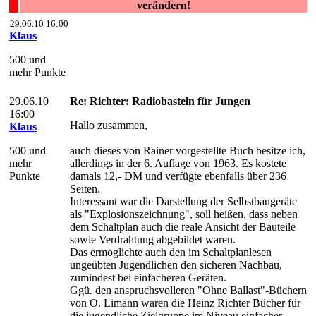
verändern!
29.06.10 16:00
Klaus
500 und
mehr Punkte
29.06.10
Re: Richter: Radiobasteln für Jungen
16:00
Hallo zusammen,
Klaus
500 und
auch dieses von Rainer vorgestellte Buch besitze ich,
mehr
allerdings in der 6. Auflage von 1963. Es kostete
Punkte
damals 12,- DM und verfügte ebenfalls über 236
Seiten.
Interessant war die Darstellung der Selbstbaugeräte
als "Explosionszeichnung", soll heißen, dass neben
dem Schaltplan auch die reale Ansicht der Bauteile
sowie Verdrahtung abgebildet waren.
Das ermöglichte auch den im Schaltplanlesen
ungeübten Jugendlichen den sicheren Nachbau,
zumindest bei einfacheren Geräten.
Ggü. den anspruchsvolleren "Ohne Ballast"-Büchern
von O. Limann waren die Heinz Richter Bücher für
die jugendliche Zielgruppe im Niveau einfacher