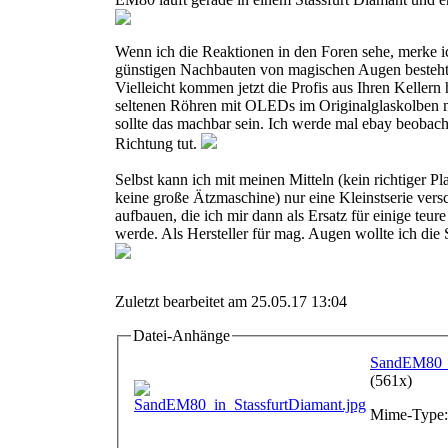
Wenn ich die Reaktionen in den Foren sehe, merke i
günstigen Nachbauten von magischen Augen besteht
Vielleicht kommen jetzt die Profis aus Ihren Kellern
seltenen Röhren mit OLEDs im Originalglaskolben 
sollte das machbar sein. Ich werde mal ebay beobach
Richtung tut.
Selbst kann ich mit meinen Mitteln (kein richtiger Pl
keine große Ätzmaschine) nur eine Kleinstserie ver
aufbauen, die ich mir dann als Ersatz für einige teu
werde. Als Hersteller für mag. Augen wollte ich die 
Zuletzt bearbeitet am 25.05.17 13:04
Datei-Anhänge
SandEM80_i
(561x)
Mime-Type: