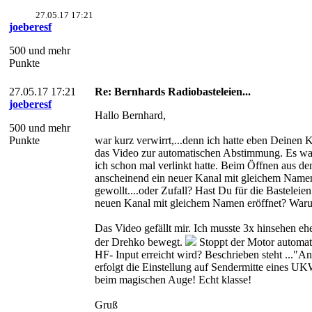
27.05.17 17:21
joeberesf
500 und mehr
Punkte
27.05.17 17:21
Re: Bernhards Radiobasteleien...
joeberesf
Hallo Bernhard,
500 und mehr
Punkte
war kurz verwirrt,...denn ich hatte eben Deinen 
das Video zur automatischen Abstimmung. Es wa
ich schon mal verlinkt hatte. Beim Öffnen aus de
anscheinend ein neuer Kanal mit gleichem Namen 
gewollt....oder Zufall? Hast Du für die Bastelei
neuen Kanal mit gleichem Namen eröffnet? War
Das Video gefällt mir. Ich musste 3x hinsehen ehe
der Drehko bewegt.
Stoppt der Motor automa
HF- Input erreicht wird? Beschrieben steht ..."
erfolgt die Einstellung auf Sendermitte eines UKW
beim magischen Auge! Echt klasse!
Gruß