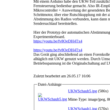
Mit einem Arduino habe den UKW-Teil zusätzlich
Fernsteuerung bedienbar gemacht. Also IR-Empf
Mikrocontroller + Auswertung der gesendeten Bef
Schrittmotor, über eine Rutschkupplung mit der a
Abstimmung des Radios verbunden, kann dann n
Sendersuchlauf bereitstellen.
Hier der Prototyp der automatischen Abstimmun
Experimentierboard.
https://youtu.be/fv8OeDH4Tx4
https://youtu.be/fv8OeDH4Tx4
Das Gerät ging abschließend an einen Forenkoll
alltäglich mit UKW genutzt werden. Durch Umsc
Betriebsspannung ist die Originalschaltung auf
Zuletzt bearbeitet am 26.05.17 16:06
Datei-Anhänge
UKWSchaub5.jpg
(586x)
Mime-Type: image/jpeg, 8
UKWSchaub1.jpg
(570x)