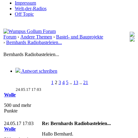
Impressum
Welt-der-Radios
Off Topic
Forum
›
Andere Themen
›
Bastel- und Bauprojekte
›
Bernhards Radiobasteleien...
Bernhards Radiobasteleien...
Antwort schreiben
1
2
3
4
5
..
13
..
21
24.05.17 17:03
Wolle
500 und mehr
Punkte
24.05.17 17:03
Re: Bernhards Radiobasteleien...
Wolle
Hallo Bernhard.