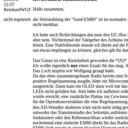
12:37
Hallo zusammen,
BernhardWGF
nicht registriert
die Störstrahlung der "Sand-EM80" ist im normalen 
nicht merkbar.
Ich hatte auch Befürchtungen das man den I2C-Bus 
aber nein. Nichteinmal der Taktgeber des Arduino is
hören. Eine Nahfeldsonde musste ich direkt auf die 
um etwas empfangen zu können, gleiches gilt für d
Das Ganze ist eine Bastelarbeit geworden die *(N)* i
Ich wollte eigentlich
nur
einen Ersatz für das mag. 
Das Loch stopfen wie Wolfgang gesagt hatte.
Da das oben zusammengebaute Radio bereits eine fe
positive Regelspannung ausgibt, hätte ein Microcont
ausgereicht. Dann kam ein OLED dazu weil mir das 
LEDs nicht gefallen hat. Jetzt hätte ich aufhören soll
wurde erreicht, eine zusätzliche Platine zur Gewin
für die Operationsverstärker die eine Regelspannung
den AD-Wandler skalieren wäre nicht mehr nötig g
entweder das Transistorradio des Sekretärs aufrüste
funktioniert oder den Röhrennachbau wieder zurückr
nocheinmal eine einfache EM80 direkt für das Radio 
EM80 läuft gerade in einem Stassfurt Diamant und e