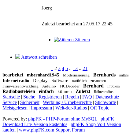
Joerg
Zuletzt bearbeitet am 27.05.17 22:45
Zitieren
Antwort schreiben
1
2
3
4
5
..
13
..
21
bearbeitet
Bernhards
mbernhard1945
Modernisierung
mittels
Internetradio
Display
Software
natürlich
zusammen
Bernhard
Firmwareentwicklung
Arduino
FICDecoder
Problem
Radiobasteleien
einfach
Zuletzt
können
Röhrenradios
Startseite
|
Suche
|
Registrieren
|
Regeln
|
FAQ
|
Datenschutz
|
Service
|
Sicherheit
|
Werbung / Urheberrechte
|
Stichworte
|
Meistgelesen
|
Impressum
|
Welt-der-Radios
|
Off Topic
Powered by:
phpFK - PHP-Forum ohne MySQL
|
phpFK
Download Lite-Version kostenlos
|
phpFK Shop Voll-Version
kaufen
|
www.phpFK.com Support Forum