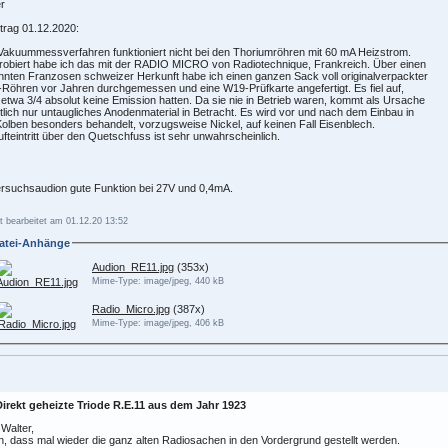
r
trag 01.12.2020:
akuummessverfahren funktioniert nicht bei den Thoriumröhren mit 60 mA Heizstrom.
obiert habe ich das mit der RADIO MICRO von Radiotechnique, Frankreich. Über einen
nten Franzosen schweizer Herkunft habe ich einen ganzen Sack voll originalverpackter
öhren vor Jahren durchgemessen und eine W19-Prüfkarte angefertigt. Es fiel auf,
etwa 3/4 absolut keine Emission hatten. Da sie nie in Betrieb waren, kommt als Ursache
tlich nur untaugliches Anodenmaterial in Betracht. Es wird vor und nach dem Einbau in
olben besonders behandelt, vorzugsweise Nickel, auf keinen Fall Eisenblech.
ufteintritt über den Quetschfuss ist sehr unwahrscheinlich.
rsuchsaudion gute Funktion bei 27V und 0,4mA.
t bearbeitet am 01.12.20 13:52
atei-Anhänge
Audion_RE11.jpg
(353x)
Mime-Type: image/jpeg, 440 kB
Radio_Micro.jpg
(387x)
Mime-Type: image/jpeg, 406 kB
Direkt geheizte Triode R.E.11 aus dem Jahr 1923
 Walter,
, dass mal wieder die ganz alten Radiosachen in den Vordergrund gestellt werden.