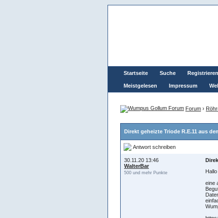
Startseite
Suche
Registriere
Meistgelesen
Impressum
Wel
Forum
›
Röhr
Direkt geheizte Triode R.E.11 aus de
Antwort schreiben
30.11.20 13:46
Dire
WalterBar
Hall
500 und mehr Punkte
eine 
Begut
Daten
einfa
Wump
https