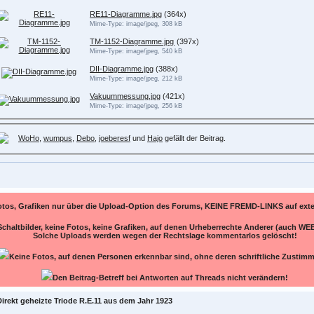
RE11-Diagramme.jpg
(364x)
Mime-Type: image/jpeg, 308 kB
TM-1152-Diagramme.jpg
(397x)
Mime-Type: image/jpeg, 540 kB
DII-Diagramme.jpg
(388x)
Mime-Type: image/jpeg, 212 kB
Vakuummessung.jpg
(421x)
Mime-Type: image/jpeg, 256 kB
WoHo
,
wumpus
,
Debo
,
joeberesf
und
Hajo
gefällt der Beitrag.
otos, Grafiken nur über die Upload-Option des Forums, KEINE FREMD-LINKS auf ex
Schaltbilder, keine Fotos, keine Grafiken, auf denen Urheberrechte Anderer (auch WEB
Solche Uploads werden wegen der Rechtslage kommentarlos gelöscht!
Keine Fotos, auf denen Personen erkennbar sind, ohne deren schriftliche Zustim
Den Beitrag-Betreff bei Antworten auf Threads nicht verändern!
Direkt geheizte Triode R.E.11 aus dem Jahr 1923