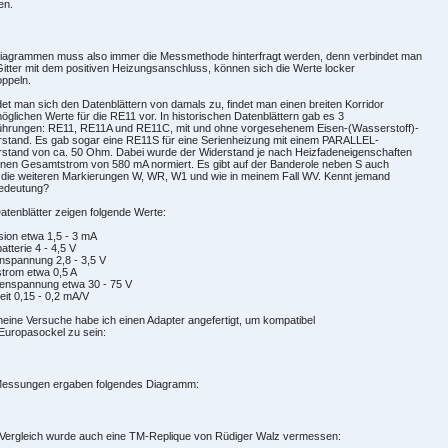
en.
Diagrammen muss also immer die Messmethode hinterfragt werden, denn verbindet man
itter mit dem positiven Heizungsanschluss, können sich die Werte locker
ppeln.
t man sich den Datenblättern von damals zu, findet man einen breiten Korridor
öglichen Werte für die RE11 vor. In historischen Datenblättern gab es 3
ührungen: RE11, RE11A und RE11C, mit und ohne vorgesehenem Eisen-(Wasserstoff)-
stand. Es gab sogar eine RE11S für eine Serienheizung mit einem PARALLEL-
rstand von ca. 50 Ohm. Dabei wurde der Widerstand je nach Heizfadeneigenschaften
inen Gesamtstrom von 580 mA normiert. Es gibt auf der Banderole neben S auch
die weiteren Markierungen W, WR, W1 und wie in meinem Fall WV. Kennt jemand
Bedeutung?
atenblätter zeigen folgende Werte:
ion etwa 1,5 - 3 mA
atterie 4 - 4,5 V
nspannung 2,8 - 3,5 V
trom etwa 0,5 A
enspannung etwa 30 - 75 V
heit 0,15 - 0,2 mA/V
eine Versuche habe ich einen Adapter angefertigt, um kompatibel
Europasockel zu sein:
Messungen ergaben folgendes Diagramm:
Vergleich wurde auch eine TM-Replique von Rüdiger Walz vermessen: