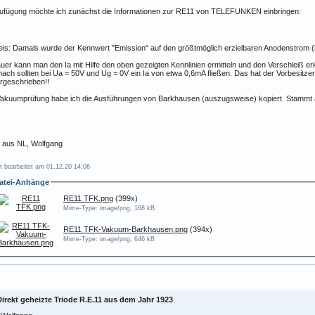
Zufügung möchte ich zunächst die Informationen zur RE11 von TELEFUNKEN einbringen:
is: Damals wurde der Kennwert "Emission" auf den größtmöglich erzielbaren Anodenstrom (b
er kann man den Ia mit Hilfe den oben gezeigten Kennlinien ermitteln und den Verschleiß e
ch sollten bei Ua = 50V und Ug = 0V ein Ia von etwa 0,6mA fließen. Das hat der Vorbesitze
rgeschrieben!!
akuumprüfung habe ich die Ausführungen von Barkhausen (auszugsweise) kopiert. Stammt a
:
 aus NL, Wolfgang
t bearbeitet am 01.12.20 14:06
atei-Anhänge
RE11 TFK.png
(399x)
Mime-Type: image/png, 168 kB
RE11 TFK-Vakuum-Barkhausen.png
(394x)
Mime-Type: image/png, 646 kB
Direkt geheizte Triode R.E.11 aus dem Jahr 1923