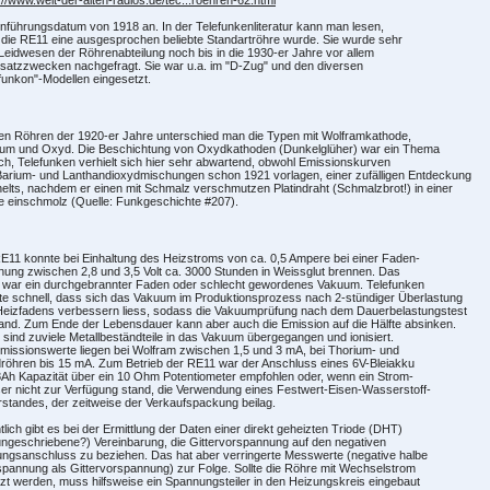
inführungsdatum von 1918 an. In der Telefunkenliteratur kann man lesen,
die RE11 eine ausgesprochen beliebte Standartröhre wurde. Sie wurde sehr
eidwesen der Röhrenabteilung noch bis in die 1930-er Jahre vor allem
satzzwecken nachgefragt. Sie war u.a. im "D-Zug" und den diversen
funkon"-Modellen eingesetzt.
en Röhren der 1920-er Jahre unterschied man die Typen mit Wolframkathode,
ium und Oxyd. Die Beschichtung von Oxydkathoden (Dunkelglüher) war ein Thema
ich, Telefunken verhielt sich hier sehr abwartend, obwohl Emissionskurven
arium- und Lanthandioxydmischungen schon 1921 vorlagen, einer zufälligen Entdeckung
lts, nachdem er einen mit Schmalz verschmutzen Platindraht (Schmalzbrot!) in einer
 einschmolz (Quelle: Funkgeschichte #207).
E11 konnte bei Einhaltung des Heizstroms von ca. 0,5 Ampere bei einer Faden-
ung zwischen 2,8 und 3,5 Volt ca. 3000 Stunden in Weissglut brennen. Das
 war ein durchgebrannter Faden oder schlecht gewordenes Vakuum. Telefunken
e schnell, dass sich das Vakuum im Produktionsprozess nach 2-stündiger Überlastung
Heizfadens verbessern liess, sodass die Vakuumprüfung nach dem Dauerbelastungstest
fand. Zum Ende der Lebensdauer kann aber auch die Emission auf die Hälfte absinken.
sind zuviele Metallbeständteile in das Vakuum übergegangen und ionisiert.
missionswerte liegen bei Wolfram zwischen 1,5 und 3 mA, bei Thorium- und
öhren bis 15 mA. Zum Betrieb der RE11 war der Anschluss eines 6V-Bleiakku
Ah Kapazität über ein 10 Ohm Potentiometer empfohlen oder, wenn ein Strom-
r nicht zur Verfügung stand, die Verwendung eines Festwert-Eisen-Wasserstoff-
standes, der zeitweise der Verkaufspackung beilag.
tlich gibt es bei der Ermittlung der Daten einer direkt geheizten Triode (DHT)
ungeschriebene?) Vereinbarung, die Gittervorspannung auf den negativen
ngsanschluss zu beziehen. Das hat aber verringerte Messwerte (negative halbe
pannung als Gittervorspannung) zur Folge. Sollte die Röhre mit Wechselstrom
zt werden, muss hilfsweise ein Spannungsteiler in den Heizungskreis eingebaut