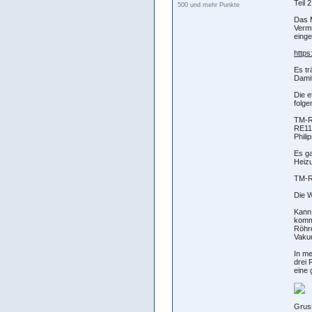
Teil 2 
500 und mehr Punkte
Das M
Vermu
einge
http
Es tr
Damit
Die 
folge
TM-Re
RE11=
Phili
Es g
Heizu
TM-R
Die W
Kann
komme
Röhre
Vaku
In me
drei 
eine 
Grus