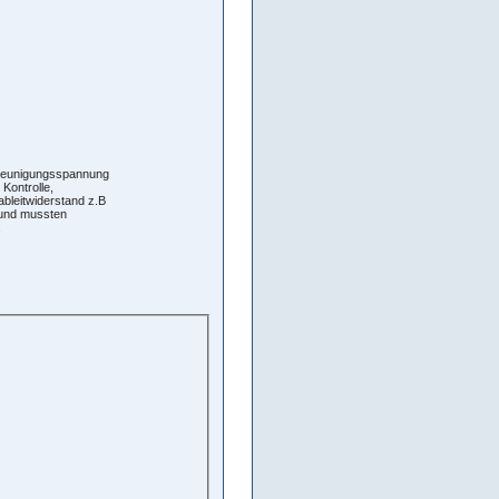
chleunigungsspannung
Kontrolle,
ableitwiderstand z.B
 und mussten
.