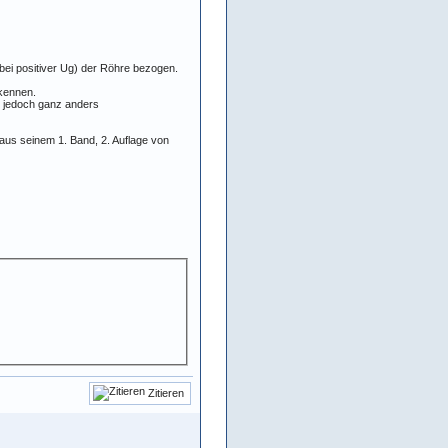
ei positiver Ug) der Röhre bezogen.
rkennen.
r jedoch ganz anders
us seinem 1. Band, 2. Auflage von
Zitieren