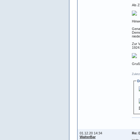
Als 
Hinwe
Genau
Demna
niede
Zur V
1924
Gruß
Zuletz
D
01.12.20 14:34
Re: 
WalterBar