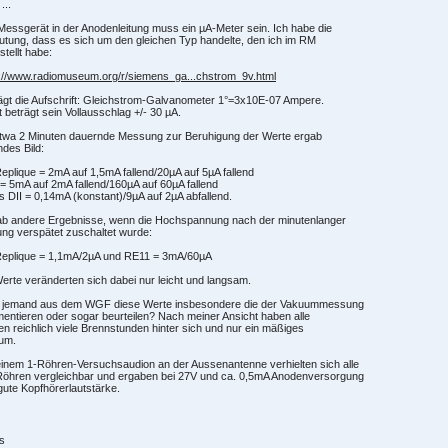
...
essgerät in der Anodenleitung muss ein µA-Meter sein. Ich habe die
tung, dass es sich um den gleichen Typ handelte, den ich im RM
stellt habe:
s://www.radiomuseum.org/r/siemens_ga...chstrom_9v.html
ägt die Aufschrift: Gleichstrom-Galvanometer 1°=3x10E-07 Ampere.
 beträgt sein Vollausschlag +/- 30 µA.
etwa 2 Minuten dauernde Messung zur Beruhigung der Werte ergab
ndes Bild:
plique = 2mA auf 1,5mA fallend/20µA auf 5µA fallend
 5mA auf 2mA fallend/160µA auf 60µA fallend
ps DII = 0,14mA (konstant)/9µA auf 2µA abfallend.
ab andere Ergebnisse, wenn die Hochspannung nach der minutenlanger
ng verspätet zuschaltet wurde:
eplique = 1,1mA/2µA und RE11 = 3mA/60µA
erte veränderten sich dabei nur leicht und langsam.
 jemand aus dem WGF diese Werte insbesondere die der Vakuummessung
ntieren oder sogar beurteilen? Nach meiner Ansicht haben alle
n reichlich viele Brennstunden hinter sich und nur ein mäßiges
um.
inem 1-Röhren-Versuchsaudion an der Aussenantenne verhielten sich alle
Röhren vergleichbar und ergaben bei 27V und ca. 0,5mA Anodenversorgung
gute Kopfhörerlautstärke.
s