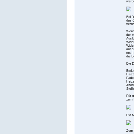
werd
Bei 
das G
verdo
Wende
der m
Ausf
Wider
Wide
auf e
noch 
die 
Die D
Emiss
Heizb
Fade
Heizs
Anod
Steil
Für m
zum 
Die 
Zum 