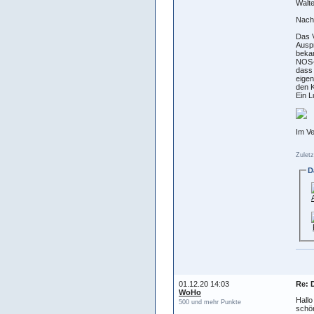
Walte
Nach
Das V
Auspr
bekan
NOS-R
dass 
eigen
den K
Ein L
Im Ve
Zuletz
D
01.12.20 14:03
Re: 
WoHo
Hallo
500 und mehr Punkte
schön