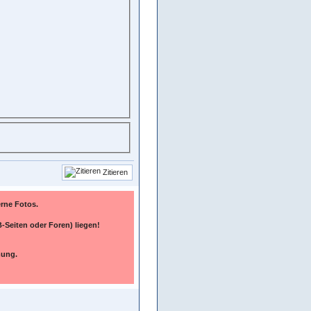
Zitieren
terne Fotos.
-Seiten oder Foren) liegen!
mung.