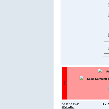
!!!
F
!!! Keine Komplett-
!
30.11.20 13:48
Re: 
WalterBar