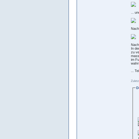
... u
Nach
Nach
In de
zu ve
massg
im Fu
wahrs
... Tei
Zuletz
D