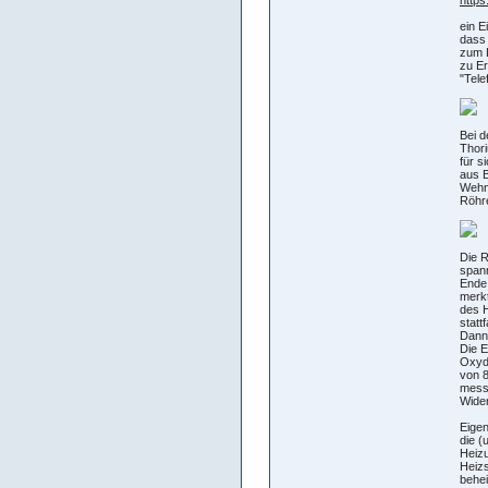
ein E
dass 
zum L
zu Er
"Tele
Bei d
Thor
für s
aus B
Wehne
Röhre
Die R
spann
Ende
merkt
des 
statt
Dann 
Die E
Oxydr
von 8
messe
Wider
Eigen
die (
Heizu
Heizs
behei