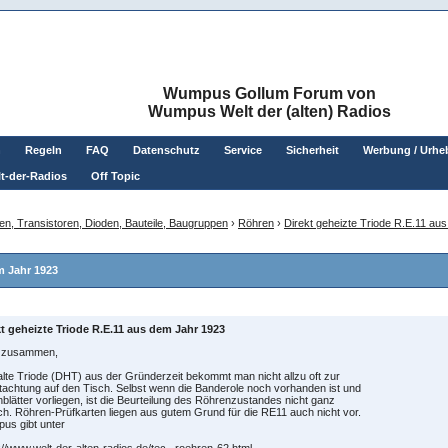
Wumpus Gollum Forum von
Wumpus Welt der (alten) Radios
n
Regeln
FAQ
Datenschutz
Service
Sicherheit
Werbung / Urhe
t-der-Radios
Off Topic
en, Transistoren, Dioden, Bauteile, Baugruppen
›
Röhren
›
Direkt geheizte Triode R.E.11 au
m Jahr 1923
kt geheizte Triode R.E.11 aus dem Jahr 1923
o zusammen,
alte Triode (DHT) aus der Gründerzeit bekommt man nicht allzu oft zur
achtung auf den Tisch. Selbst wenn die Banderole noch vorhanden ist und
blätter vorliegen, ist die Beurteilung des Röhrenzustandes nicht ganz
ch. Röhren-Prüfkarten liegen aus gutem Grund für die RE11 auch nicht vor.
us gibt unter
://www.welt-der-alten-radios.de/tec...roehren-62.html