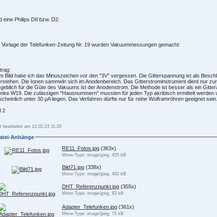
nd eine Philips DII bzw. D2:
 Vorlage der Telefunken-Zeitung Nr. 19 wurden Vakuummessungen gemacht:
trag:
m Bild habe ich das Minuszeichen vor den "3V" vergessen. Die Gitterspannung ist als Bes
rstehen. Die Ionen sammeln sich im Anodenbereich. Das Gitterstrominstrument dient nur zur 
eblich für die Güte des Vakuums ist der Anodenstrom. Die Methode ist besser als ein Gitter
nke W19. Die zulässigen "Hausnummern" mussten für jeden Typ akribisch ermittelt werden
cheinlich unter 30 µA liegen. Das Verfahren dürfte nur für reine Wolframröhren geeignet sein
l 2
t bearbeitet am 12.02.23 11:20
atei-Anhänge
RE11_Fotos.jpg
(363x)
Mime-Type: image/jpeg, 455 kB
Bild71.jpg
(338x)
Mime-Type: image/jpeg, 492 kB
DHT_Referenzpunkt.jpg
(355x)
Mime-Type: image/jpeg, 82 kB
Adapter_Telefunken.jpg
(361x)
Mime-Type: image/jpeg, 75 kB