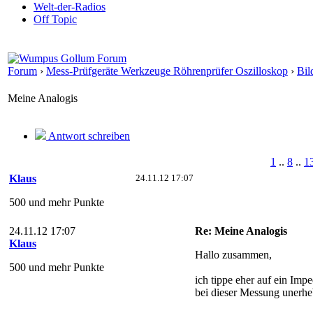
Welt-der-Radios
Off Topic
Forum
›
Mess-Prüfgeräte Werkzeuge Röhrenprüfer Oszilloskop
›
Bil
Meine Analogis
Antwort schreiben
1
..
8
..
1
Klaus
24.11.12 17:07
500 und mehr Punkte
24.11.12 17:07
Re: Meine Analogis
Klaus
Hallo zusammen,
500 und mehr Punkte
ich tippe eher auf ein Imp
bei dieser Messung unerheb