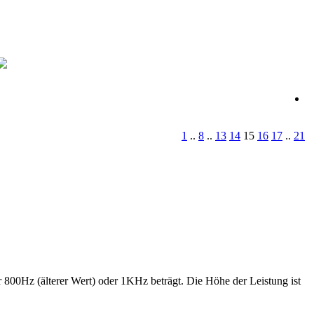
1
..
8
..
13
14
15
16
17
..
21
r 800Hz (älterer Wert) oder 1KHz beträgt. Die Höhe der Leistung ist