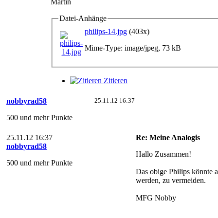
Martin
Datei-Anhänge
philips-14.jpg
(403x)
Mime-Type: image/jpeg, 73 kB
Zitieren
nobbyrad58
25.11.12 16:37
500 und mehr Punkte
25.11.12 16:37
Re: Meine Analogis
nobbyrad58
Hallo Zusammen!
500 und mehr Punkte
Das obige Philips könnte 
werden, zu vermeiden.
MFG Nobby