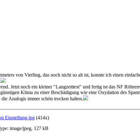
tmeters von Vierling, das noch nicht so alt ist, konnte ich einen einfa
.
ärend. Jetzt noch ein kleiner "Langzeittest" und fertig ist das NF Röh
ngünstigen Klima zu einer Beschädigung wie eine Oxydation des Spann
o die Analogis immer schön trocken halten.
t Einstellung.jpg
(414x)
pe: image/jpeg, 127 kB