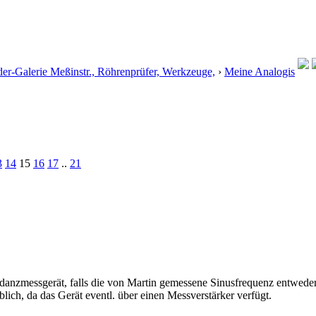
der-Galerie Meßinstr., Röhrenprüfer, Werkzeuge,
›
Meine Analogis
3
14
15
16
17
..
21
edanzmessgerät, falls die von Martin gemessene Sinusfrequenz entwede
lich, da das Gerät eventl. über einen Messverstärker verfügt.