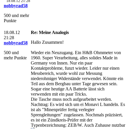
18.08.12 21:28
nobbyrad58
500 und mehr
Punkte
18.08.12
Re: Meine Analogis
21:28
Hallo Zusammen!
nobbyrad58
500 und
Wieder ein Neuzugang. Ein H&B Ohmmeter von
mehr Punkte
1960. Super Verarbeitung, alles solides Made in
Germany von Innen. Nur ein paar
Kontaktprobleme, funzt wieder. Leider nur einen
Messbereich, wurde wohl zur Messung
niederohmiger Widerstände verwendet. Könnte ein
Teil aus dem Bergbau unter Tage gewesen sein.
Sogar eine heutige AA Batterie lässt sich
verwenden mit ein paar Tricks.
Die Tasche muss noch aufgearbeitet werden.
Nachtrag: Es wird sich um ei Monavi L handeln. Es
ist als "Minenprüfer fertig verlegter
Sprengleitungen" zugelassen. Nochmals präzisiert,
es ist ein Zündkreis-Prüfer mit der
Typenbezeichnung: ZEB/W. Auch Zuhause nutzbar