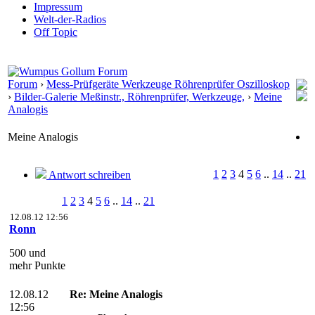
Impressum
Welt-der-Radios
Off Topic
Forum
›
Mess-Prüfgeräte Werkzeuge Röhrenprüfer Oszilloskop
›
Bilder-Galerie Meßinstr., Röhrenprüfer, Werkzeuge,
›
Meine
Analogis
Meine Analogis
1
2
3
4
5
6
..
14
..
21
Antwort schreiben
1
2
3
4
5
6
..
14
..
21
12.08.12 12:56
Ronn
500 und
mehr Punkte
12.08.12
Re: Meine Analogis
12:56