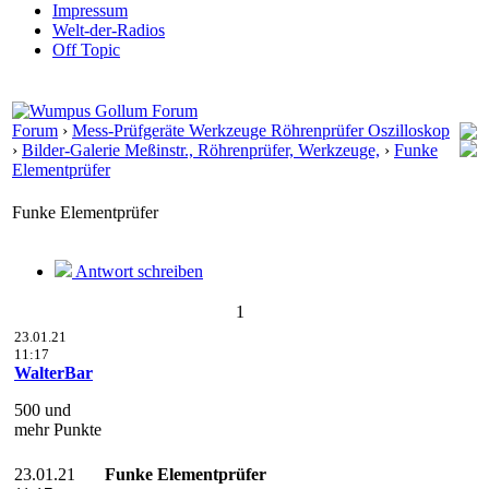
Impressum
Welt-der-Radios
Off Topic
Forum
›
Mess-Prüfgeräte Werkzeuge Röhrenprüfer Oszilloskop
›
Bilder-Galerie Meßinstr., Röhrenprüfer, Werkzeuge,
›
Funke
Elementprüfer
Funke Elementprüfer
Antwort schreiben
1
23.01.21
11:17
WalterBar
500 und
mehr Punkte
23.01.21
Funke Elementprüfer