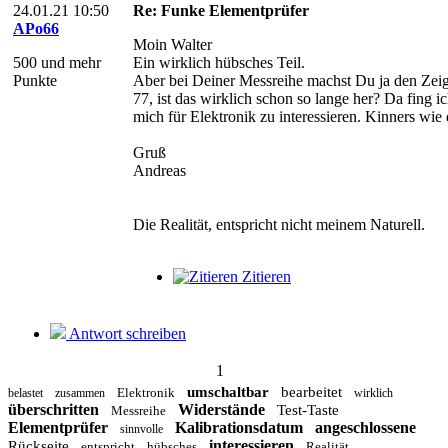
24.01.21 10:50
Re: Funke Elementprüfer
APo66
Moin Walter
500 und mehr
Ein wirklich hübsches Teil.
Punkte
Aber bei Deiner Messreihe machst Du ja den Zeig
77, ist das wirklich schon so lange her? Da fing 
mich für Elektronik zu interessieren. Kinners wie d
Gruß
Andreas
Die Realität, entspricht nicht meinem Naturell.
Zitieren
Antwort schreiben
1
umschaltbar
bearbeitet
Elektronik
belastet
zusammen
wirklich
überschritten
Widerstände
Test-Taste
Messreihe
Elementprüfer
Kalibrationsdatum
angeschlossene
sinnvolle
interessieren
Rückseite
entspricht
hübsches
Realität