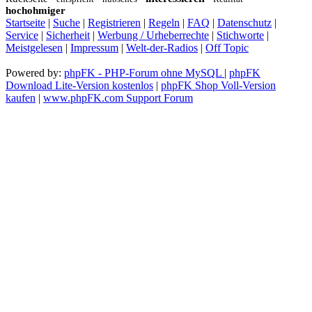
hochohmiger
Startseite
|
Suche
|
Registrieren
|
Regeln
|
FAQ
|
Datenschutz
|
Service
|
Sicherheit
|
Werbung / Urheberrechte
|
Stichworte
|
Meistgelesen
|
Impressum
|
Welt-der-Radios
|
Off Topic
Powered by:
phpFK - PHP-Forum ohne MySQL
|
phpFK
Download Lite-Version kostenlos
|
phpFK Shop Voll-Version
kaufen
|
www.phpFK.com Support Forum