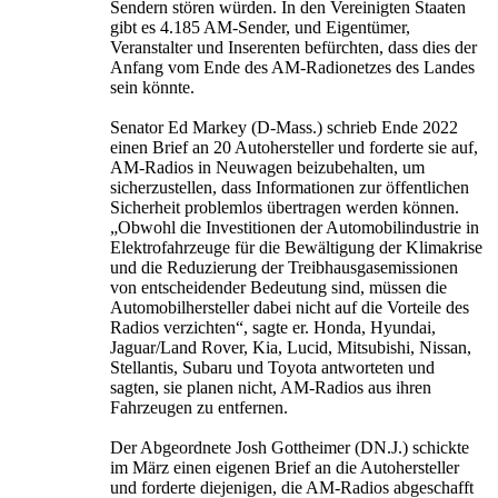
Sendern stören würden. In den Vereinigten Staaten
gibt es 4.185 AM-Sender, und Eigentümer,
Veranstalter und Inserenten befürchten, dass dies der
Anfang vom Ende des AM-Radionetzes des Landes
sein könnte.
Senator Ed Markey (D-Mass.) schrieb Ende 2022
einen Brief an 20 Autohersteller und forderte sie auf,
AM-Radios in Neuwagen beizubehalten, um
sicherzustellen, dass Informationen zur öffentlichen
Sicherheit problemlos übertragen werden können.
„Obwohl die Investitionen der Automobilindustrie in
Elektrofahrzeuge für die Bewältigung der Klimakrise
und die Reduzierung der Treibhausgasemissionen
von entscheidender Bedeutung sind, müssen die
Automobilhersteller dabei nicht auf die Vorteile des
Radios verzichten“, sagte er. Honda, Hyundai,
Jaguar/Land Rover, Kia, Lucid, Mitsubishi, Nissan,
Stellantis, Subaru und Toyota antworteten und
sagten, sie planen nicht, AM-Radios aus ihren
Fahrzeugen zu entfernen.
Der Abgeordnete Josh Gottheimer (DN.J.) schickte
im März einen eigenen Brief an die Autohersteller
und forderte diejenigen, die AM-Radios abgeschafft