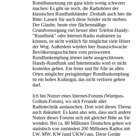
Rotstiftansetzung ein ganz klein wenig schwerer
machen: Es gibt sie noch, die Radiohörer der
klassischen Rundfunkbänder .Deshalb auch hier die
Bitte: Lassen Sie auch diese Sender nicht sterben.
Der Glaube, heute eine flächenmäßige
Grundversorgung viel besser über Telefon-Handy-
"Rundfunk" oder Internet-Radio realisieren zu
können, ist nicht wirklich für möglichst viele Hörer
der Weg. Außerdem würden hier finanzschwache
Bevölkerungsschichten vom preiswerten
Rundfunkempfang immer mehr ausgeschlossen.
Handy-Rundfunk und Internetradio wird es nicht
kostenlos geben. Ein freier und für Alle an allen
Orten möglicher preisgünstiger Rundfunkempfang
ist ein hohes Kulturgut, das nicht verloren gehen
darf.
Ich bin Nutzer eines Internet-Forums (Wumpus-
Gollum-Forum), wo sich Freunde alter
Radiotechnik austauschen. Dort wird dieses Thema
auch diskutiert. Es kann also sein, dass auch andere
Nutzer dieses Forums sich mit gleicher Bitte an Sie
wenden. Bei ca. 80 Millionen Deutschen gehen wir
statistisch von zumindest 200 Millionen Radios mit
LW, MW, KW (und UKW) aus. Diese Geräte