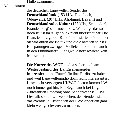
Hallo zusammen,
Administrator
die deutschen Langwellen-Sender des
Deutschlandfunk
(153 kHz, Donebach,
Odenwald), (207 kHz, Aholming, Bayern) und
Deutschlandradio Kultur
(177 kHz, Zehlendorf,
Brandenburg) sind noch aktiv. Wie lange das so
noch ist, ist im Augenblick nicht überschaubar. Die
finanzielle Lage der Rundfunkanstalten könnte hier
alsbald durch die Politik und die Anstalten selbst zu
Einsparungen zwingen. Vielleicht denkt man auch
in den Funkhäusern "Langwelle hört sowieso kein
Mensch mehr".
Die
Nutzer des WGF
sind ja sicher doch am
Weiterbestand der Langwellensender
interessiert
, um "Futter" für ihre Radios zu haben
und weil Langwellenradio doch recht interessant ist:
In schlecht versorgten UKW-Gebieten kommt LW
noch immer gut hin. Ein Segen auch bei langen
Autofahrten Empfang ohne Senderwechsel, usw).
Deshalb sollten wir versuchen, den Sendeanstalten
das eventuelle Abschalten der LW-Sender ein ganz
klein wenig schwerer zu machen.