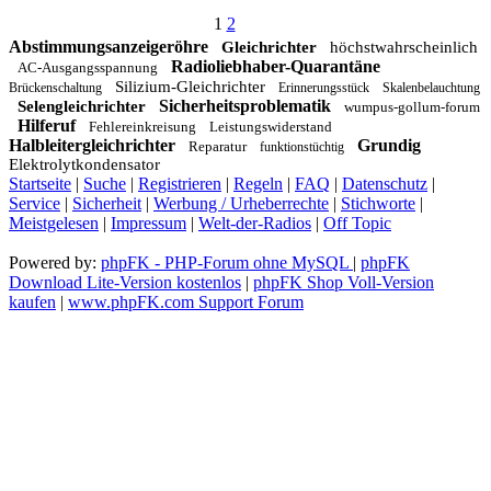
1
2
Abstimmungsanzeigeröhre
Gleichrichter
höchstwahrscheinlich
Radioliebhaber-Quarantäne
AC-Ausgangsspannung
Silizium-Gleichrichter
Brückenschaltung
Erinnerungsstück
Skalenbelauchtung
Sicherheitsproblematik
Selengleichrichter
wumpus-gollum-forum
Hilferuf
Fehlereinkreisung
Leistungswiderstand
Halbleitergleichrichter
Grundig
Reparatur
funktionstüchtig
Elektrolytkondensator
Startseite
|
Suche
|
Registrieren
|
Regeln
|
FAQ
|
Datenschutz
|
Service
|
Sicherheit
|
Werbung / Urheberrechte
|
Stichworte
|
Meistgelesen
|
Impressum
|
Welt-der-Radios
|
Off Topic
Powered by:
phpFK - PHP-Forum ohne MySQL
|
phpFK
Download Lite-Version kostenlos
|
phpFK Shop Voll-Version
kaufen
|
www.phpFK.com Support Forum