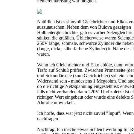
Fehlereinkreisung war möglich.
Natürlich ist es sinnvoll Gleichrichter und Elkos vo
auszutauschen. Neben dem von Bulova gezeigten
Halbleitergleichrichter gab es vorher Selengleichri
stinken die gräßlich. Üblicherweise waren Selenglei
250V lange, schmale, schwarze Zylinder die neben
(lange, dicke, silberfarbene Zylinder) in Nähe des 
waren.
Wenn ich Gleichrichter und Elko ablöte, dann würd
Trafo auf Schluß prüfen. Zwischen Primärseite (d
und Sekundärseite (zum Gleichrichter) soll ein sehr
Widerstand sein - mindestens 1 Megaohm. Und au
ob die richtige Netzspannung eingestellt ist: entw
falls nicht vorhanden dann 220V. Und zuletzt: ist e
richtigen Wert eingebaut oder wurde eine defekte 
Alufolie umwickelt.
Ich hoffe, dass war jetzt nicht zuviel "Input". Wenn
nachfragen.
Nachtrag: Ich mache etwas Schleichwerbung für Rei