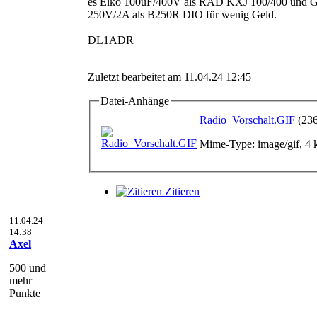
es Elko 100uF/400V als RAD KXJ 100/400 und Gl
250V/2A als B250R DIO für wenig Geld.
DL1ADR
Zuletzt bearbeitet am 11.04.24 12:45
Datei-Anhänge
Radio_Vorschalt.GIF
(23
Mime-Type: image/gif, 4
Zitieren
11.04.24
14:38
Axel
500 und
mehr
Punkte