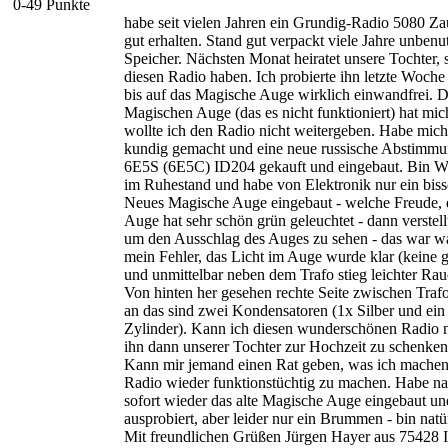
0-49 Punkte
habe seit vielen Jahren ein Grundig-Radio 5080 Za
gut erhalten. Stand gut verpackt viele Jahre unbenu
Speicher. Nächsten Monat heiratet unsere Tochter, 
diesen Radio haben. Ich probierte ihn letzte Woche 
bis auf das Magische Auge wirklich einwandfrei. 
Magischen Auge (das es nicht funktioniert) hat mich
wollte ich den Radio nicht weitergeben. Habe mich
kundig gemacht und eine neue russische Abstimmu
6E5S (6E5C) ID204 gekauft und eingebaut. Bin 
im Ruhestand und habe von Elektronik nur ein bis
Neues Magische Auge eingebaut - welche Freude,
Auge hat sehr schön grün geleuchtet - dann verstell
um den Ausschlag des Auges zu sehen - das war wa
mein Fehler, das Licht im Auge wurde klar (keine 
und unmittelbar neben dem Trafo stieg leichter Ra
Von hinten her gesehen rechte Seite zwischen Traf
an das sind zwei Kondensatoren (1x Silber und ein
Zylinder). Kann ich diesen wunderschönen Radio 
ihn dann unserer Tochter zur Hochzeit zu schenken,
Kann mir jemand einen Rat geben, was ich mache
Radio wieder funktionstüchtig zu machen. Habe na
sofort wieder das alte Magische Auge eingebaut u
ausprobiert, aber leider nur ein Brummen - bin natür
Mit freundlichen Grüßen Jürgen Hayer aus 75428 I