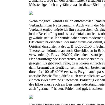
Zunächst würde ich den Gleichrichter versuchen au
Müsste eigentlich ungefähr etwas in dieser Richtung
Wenn möglich, kannst Du ihn durchmessen. Natürl
Verbindung zur Netzspannung. Auch wenn die Me
Verdacht ergibt, würde ich ihn austauschen. Original
in der Beschaffung und es ist ebenfalls unsicher, ob
gewährleistet ist. Ich würde daher einen modernen 
Gleichrichter einbauen, der mindestens das erfüllt,
Original daraufsteht (also z. B. B250C150 lt. Schal
Theoretisch könnte man auch Einzeldioden in Brü
verwenden (z. B. 4x 1N4007, die halten es auf jede
Der darauffolgende Becherelko ist meist ebenfalls i
gezogen. Es gibt auch Fälle, da ist dieser einfach a
dann brummt das Gerät nur sehr laut. Am besten en
durch 2x 100 µF 400V ersetzen. Es gibt auch pass
aber die Beschaffung dürfte auch wesentlich schwer
einfach zwei einzelne zu nehmen. Polrichtig einba
des Elkos muss auch ein Leistungswiderstand liege
auch "geraucht" haben. Prüfen und ggf. tauschen.
Vor dem Einschalten würde ich ein Digitalvoltmete