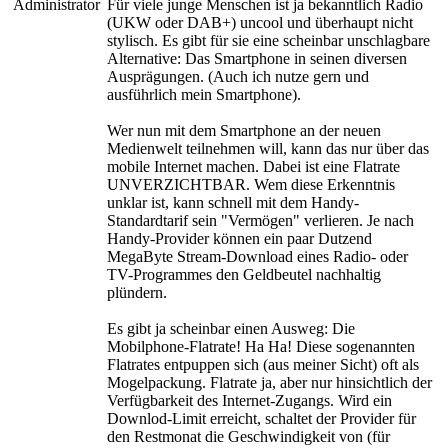
Administrator
Für viele junge Menschen ist ja bekanntlich Radio
(UKW oder DAB+) uncool und überhaupt nicht
stylisch. Es gibt für sie eine scheinbar unschlagbare
Alternative: Das Smartphone in seinen diversen
Ausprägungen. (Auch ich nutze gern und
ausführlich mein Smartphone).
Wer nun mit dem Smartphone an der neuen
Medienwelt teilnehmen will, kann das nur über das
mobile Internet machen. Dabei ist eine Flatrate
UNVERZICHTBAR. Wem diese Erkenntnis
unklar ist, kann schnell mit dem Handy-
Standardtarif sein "Vermögen" verlieren. Je nach
Handy-Provider können ein paar Dutzend
MegaByte Stream-Download eines Radio- oder
TV-Programmes den Geldbeutel nachhaltig
plündern.
Es gibt ja scheinbar einen Ausweg: Die
Mobilphone-Flatrate! Ha Ha! Diese sogenannten
Flatrates entpuppen sich (aus meiner Sicht) oft als
Mogelpackung. Flatrate ja, aber nur hinsichtlich der
Verfügbarkeit des Internet-Zugangs. Wird ein
Downlod-Limit erreicht, schaltet der Provider für
den Restmonat die Geschwindigkeit von (für