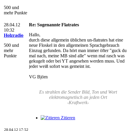
500 und
mehr Punkte
28.04.12
Re: Sogenannte Flatrates
10:32
Hallo,
Holzradio
durch diese allgemein üblichen un-flatrates hat eine
500 und
neue Floskel in den allgemeinen Sprachgebrauch
mehr
Einzug gefunden. Da hört man immer öfter "guck du
Punkte
mal nach, meine MB sind alle" wenn mal rasch was
gekugelt oder bei YT angesehen werden muss. Und
jeder weiß sofort was gemeint ist.
VG Björn
Es strahlen die Sender Bild, Ton und Wort
elektromagnetisch an jeden Ort
-Kraftwerk-
Zitieren
28.04.12 17:52