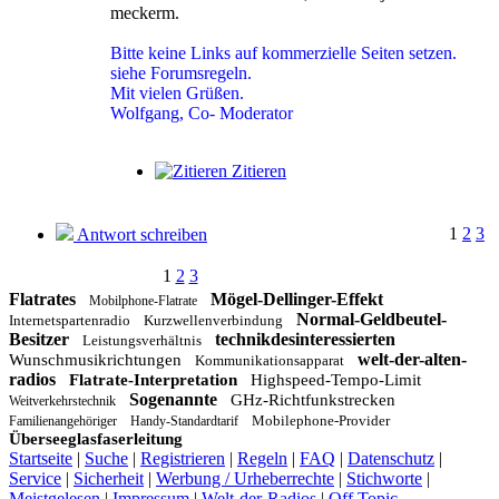
meckerm.
Bitte keine Links auf kommerzielle Seiten setzen.
siehe Forumsregeln.
Mit vielen Grüßen.
Wolfgang, Co- Moderator
Zitieren
1
2
3
Antwort schreiben
1
2
3
Flatrates
Mögel-Dellinger-Effekt
Mobilphone-Flatrate
Normal-Geldbeutel-
Internetspartenradio
Kurzwellenverbindung
Besitzer
technikdesinteressierten
Leistungsverhältnis
welt-der-alten-
Wunschmusikrichtungen
Kommunikationsapparat
radios
Flatrate-Interpretation
Highspeed-Tempo-Limit
Sogenannte
GHz-Richtfunkstrecken
Weitverkehrstechnik
Mobilephone-Provider
Familienangehöriger
Handy-Standardtarif
Überseeglasfaserleitung
Startseite
|
Suche
|
Registrieren
|
Regeln
|
FAQ
|
Datenschutz
|
Service
|
Sicherheit
|
Werbung / Urheberrechte
|
Stichworte
|
Meistgelesen
|
Impressum
|
Welt-der-Radios
|
Off Topic