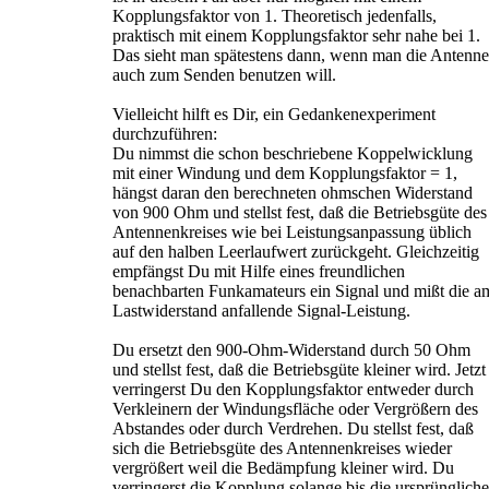
Kopplungsfaktor von 1. Theoretisch jedenfalls,
praktisch mit einem Kopplungsfaktor sehr nahe bei 1.
Das sieht man spätestens dann, wenn man die Antenne
auch zum Senden benutzen will.
Vielleicht hilft es Dir, ein Gedankenexperiment
durchzuführen:
Du nimmst die schon beschriebene Koppelwicklung
mit einer Windung und dem Kopplungsfaktor = 1,
hängst daran den berechneten ohmschen Widerstand
von 900 Ohm und stellst fest, daß die Betriebsgüte des
Antennenkreises wie bei Leistungsanpassung üblich
auf den halben Leerlaufwert zurückgeht. Gleichzeitig
empfängst Du mit Hilfe eines freundlichen
benachbarten Funkamateurs ein Signal und mißt die a
Lastwiderstand anfallende Signal-Leistung.
Du ersetzt den 900-Ohm-Widerstand durch 50 Ohm
und stellst fest, daß die Betriebsgüte kleiner wird. Jetzt
verringerst Du den Kopplungsfaktor entweder durch
Verkleinern der Windungsfläche oder Vergrößern des
Abstandes oder durch Verdrehen. Du stellst fest, daß
sich die Betriebsgüte des Antennenkreises wieder
vergrößert weil die Bedämpfung kleiner wird. Du
verringerst die Kopplung solange bis die ursprüngliche