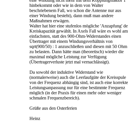
eine Windung nicht mehr mit dem Kopplungsfaktor 1
hinbekommt oder wie in dem von Walter
beschriebenem Fall, wo schon die Antenne nur aus
einer Windung besteht), dann muß man andere
Maßnahmen erwägen.
Walter hat hier eine stufenlos mögliche 'Anzapfung' de
Kreiskapazität gewählt. In Axels Fall wäre es wohl am
einfachsten, statt des 900-Ohm-Widerstandes einen
Übertrager mit einem Windungsverhältnis von
sqrt(900/50) : 1 anzuschließen und diesen mit 50 Ohm
zu belasten. Dann hätte man (theoretisch) wieder die
maximal mögliche Leistung zur Verfügung
(Übertragerverluste jetzt mal vernachlässigt).
Da sowohl der induktive Widerstand wie
(normalerweise) auch die Leerlaufgüte der Kreisspule
von der Frequenz abhängig sind, ist auch eine korrekte
Leistungsanpassung nur für eine bestimmte Frequenz
möglich (in der Praxis für einen mehr oder weniger
schmalen Frequenzbereich).
Grüße aus den Osterferien
Heinz