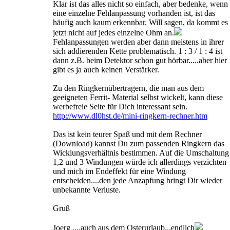
Klar ist das alles nicht so einfach, aber bedenke, wenn
eine einzelne Fehlanpassung vorhanden ist, ist das
häufig auch kaum erkennbar. Will sagen, da kommt es
jetzt nicht auf jedes einzelne Ohm an.
Fehlanpassungen werden aber dann meistens in ihrer
sich addierenden Kette problematisch. 1 : 3 / 1 : 4 ist
dann z.B. beim Detektor schon gut hörbar.....aber hier
gibt es ja auch keinen Verstärker.
Zu den Ringkernübertragern, die man aus dem
geeigneten Ferrit- Material selbst wickelt, kann diese
werbefreie Seite für Dich interessant sein.
http://www.dl0hst.de/mini-ringkern-rechner.htm
Das ist kein teurer Spaß und mit dem Rechner
(Download) kannst Du zum passenden Ringkern das
Wicklungsverhältnis bestimmen. Auf die Umschaltung
1,2 und 3 Windungen würde ich allerdings verzichten
und mich im Endeffekt für eine Windung
entscheiden....den jede Anzapfung bringt Dir wieder
unbekannte Verluste.
Gruß
Joerg ....auch aus dem Osterurlaub...endlich