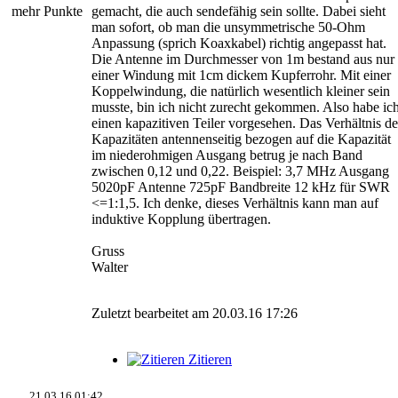
mehr Punkte
gemacht, die auch sendefähig sein sollte. Dabei sieht
man sofort, ob man die unsymmetrische 50-Ohm
Anpassung (sprich Koaxkabel) richtig angepasst hat.
Die Antenne im Durchmesser von 1m bestand aus nur
einer Windung mit 1cm dickem Kupferrohr. Mit einer
Koppelwindung, die natürlich wesentlich kleiner sein
musste, bin ich nicht zurecht gekommen. Also habe ic
einen kapazitiven Teiler vorgesehen. Das Verhältnis de
Kapazitäten antennenseitig bezogen auf die Kapazität
im niederohmigen Ausgang betrug je nach Band
zwischen 0,12 und 0,22. Beispiel: 3,7 MHz Ausgang
5020pF Antenne 725pF Bandbreite 12 kHz für SWR
<=1:1,5. Ich denke, dieses Verhältnis kann man auf
induktive Kopplung übertragen.
Gruss
Walter
Zuletzt bearbeitet am 20.03.16 17:26
Zitieren
21.03.16 01:42