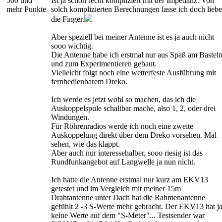
500 und
Ist ja schon recht kompliziert mit der Impedanz. Von
mehr Punkte
solch komplizierten Berechnungen lasse ich doch liebe
die Finger.
Aber speziell bei meiner Antenne ist es ja auch nicht
sooo wichtig.
Die Antenne habe ich erstmal nur aus Spaß am Bastel
und zum Experimentieren gebaut.
Vielleicht folgt noch eine wetterfeste Ausführung mit
fernbedienbarem Dreko.
Ich werde es jetzt wohl so machen, das ich die
Auskoppelspule schaltbar mache, also 1, 2, oder drei
Windungen.
Für Röhrenradios werde ich noch eine zweite
Auskoppelung direkt über dem Dreko vorsehen. Mal
sehen, wie das klappt.
Aber auch nur interessehalber, sooo riesig ist das
Rundfunkangebot auf Langwelle ja nun nicht.
Ich hatte die Antenne erstmal nur kurz am EKV13
getestet und im Vergleich mit meiner 15m
Drahtantenne unter Dach hat die Rahmenantenne
gefühlt 2 -3 S-Werte mehr gebracht. Der EKV13 hat j
keine Werte auf dem "S-Meter"... Testsender war