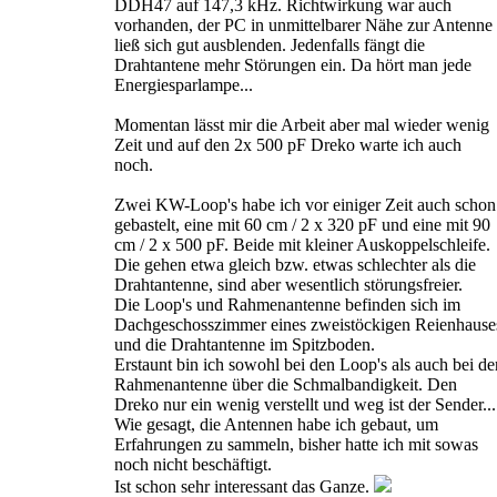
DDH47 auf 147,3 kHz. Richtwirkung war auch
vorhanden, der PC in unmittelbarer Nähe zur Antenne
ließ sich gut ausblenden. Jedenfalls fängt die
Drahtantene mehr Störungen ein. Da hört man jede
Energiesparlampe...
Momentan lässt mir die Arbeit aber mal wieder wenig
Zeit und auf den 2x 500 pF Dreko warte ich auch
noch.
Zwei KW-Loop's habe ich vor einiger Zeit auch schon
gebastelt, eine mit 60 cm / 2 x 320 pF und eine mit 90
cm / 2 x 500 pF. Beide mit kleiner Auskoppelschleife.
Die gehen etwa gleich bzw. etwas schlechter als die
Drahtantenne, sind aber wesentlich störungsfreier.
Die Loop's und Rahmenantenne befinden sich im
Dachgeschosszimmer eines zweistöckigen Reienhause
und die Drahtantenne im Spitzboden.
Erstaunt bin ich sowohl bei den Loop's als auch bei de
Rahmenantenne über die Schmalbandigkeit. Den
Dreko nur ein wenig verstellt und weg ist der Sender...
Wie gesagt, die Antennen habe ich gebaut, um
Erfahrungen zu sammeln, bisher hatte ich mit sowas
noch nicht beschäftigt.
Ist schon sehr interessant das Ganze.