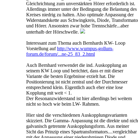
Gleichrichtung zum unverstärkten Hörer erforderlich ist.
Allerdings immer unter der Bedingung die Belastung des
Kreises niedrig zu halten. Also optimale Anpassung der
Widerstandskette aus Schwingkreis, Diode, Transformato
und Hörer. Ansonsten zwar hohe Trennschärfe...aber
unterhalb der Hörschwelle.
Interessant zum Thema auch Bernhards KW- Loop
Vorstellung auf
http://www.wumpus-gollum-
forum.de/forum/...ne-25_83_2.html
Auch Bernhard verwendet die ind. Auskopplung an
seinem KW Loop und berichtet, dass er mit dieser
Variante die besten Ergebnisse erzielt hat. Die
Positionierung ist nicht zentral und der Durchmesser
entsprechend klein. Eigentlich auch eher eine lose
Kopplung mit weit < 1.
Der Resonanzwiderstand ist hier allerdings bei weitem
nicht so hoch wie beim LW- Rahmen.
Hier sind die verschiedenen Auskopplungsvarianten
skizziert. Die Gamma- Anpassung ist die direkte und nich
galvanisch getrennte Auskopplungsform. Aus meiner
Sicht das Prinzip eines Spartransformators....vergleichbar
mit der Anpassung einer niederohmigen Diode und