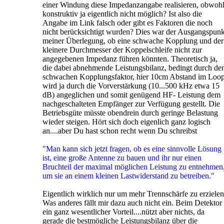
einer Windung diese Impedanzangabe realisieren, obwoh
konstruktiv ja eigentlich nicht möglich? Ist also die
Angabe im Link falsch oder gibt es Faktoren die noch
nicht berücksichtigt wurden? Dies war der Ausgangspunk
meiner Überlegung, ob eine schwache Kopplung und der
kleinere Durchmesser der Koppelschleife nicht zur
angegebenen Impedanz führen könnten. Theoretisch ja,
die dabei abnehmende Leistungsbilanz, bedingt durch de
schwachen Kopplungsfaktor, hier 10cm Abstand im Loop
wird ja durch die Vorverstärkung (10...500 kHz etwa 15
dB) angeglichen und somit genügend HF- Leistung dem
nachgeschalteten Empfänger zur Verfügung gestellt. Die
Betriebsgüte müsste obendrein durch geringe Belastung
wieder steigen. Hört sich doch eigenlich ganz logisch
an....aber Du hast schon recht wenn Du schreibst
"Man kann sich jetzt fragen, ob es eine sinnvolle Lösung
ist, eine große Antenne zu bauen und ihr nur einen
Bruchteil der maximal möglichen Leistung zu entnehmen
um sie an einem kleinen Lastwiderstand zu betreiben."
Eigentlich wirklich nur um mehr Trennschärfe zu erzielen
Was anderes fällt mir dazu auch nicht ein. Beim Detektor
ein ganz wesentlicher Vorteil....nützt aber nichts, da
gerade die bestmögliche Leistungsbilanz über die