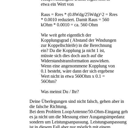
etwa ein Wert von
Raus = Rres * (0.8Wdg/25Wdg)^2 = Rres
* 0.0010 reduziert. Damit Raus = 560
kOhm * 0.0010 = ca. 560 Ohm
Wie weit geht eigentlich der
Kopplungsgrad ( Abstand der Windungen
zur Koppellschleife) in die Berechnung
ein? Da die Kopplung ja nicht 1 ist,
müsste sich dies doch auch auf die
Widerstandstransformation auswirken.
Wenn eine angenommene Kopplung von
0.1 besteht, wäre dann der sich ergebene
Wert nicht in etwa 560Ohm x 0.1 =
56Ohm?
Was meinst Du / Ihr?
Deine Überlegungen sind nicht falsch, gehen aber in
die falsche Richtung.
Bei dem Problem LoopAntenne/50-Ohm-Eingang geh
es ja nicht um die Messung einer Ausgangsimpedanz
sondern um Leistungsanpassung. Leistungsanpassung
ist in diesem Fall aber nur möglich mit einem