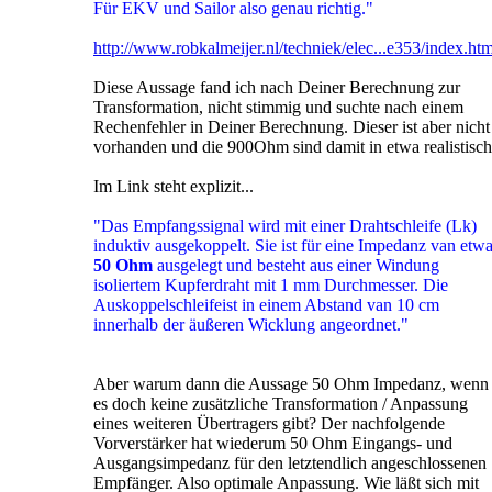
Für EKV und Sailor also genau richtig."
http://www.robkalmeijer.nl/techniek/elec...e353/index.htm
Diese Aussage fand ich nach Deiner Berechnung zur
Transformation, nicht stimmig und suchte nach einem
Rechenfehler in Deiner Berechnung. Dieser ist aber nicht
vorhanden und die 900Ohm sind damit in etwa realistisch
Im Link steht explizit...
"Das Empfangssignal wird mit einer Drahtschleife (Lk)
induktiv ausgekoppelt. Sie ist für eine Impedanz van etw
50 Ohm
ausgelegt und besteht aus einer Windung
isoliertem Kupferdraht mit 1 mm Durchmesser. Die
Auskoppelschleifeist in einem Abstand van 10 cm
innerhalb der äußeren Wicklung angeordnet."
Aber warum dann die Aussage 50 Ohm Impedanz, wenn
es doch keine zusätzliche Transformation / Anpassung
eines weiteren Übertragers gibt? Der nachfolgende
Vorverstärker hat wiederum 50 Ohm Eingangs- und
Ausgangsimpedanz für den letztendlich angeschlossenen
Empfänger. Also optimale Anpassung. Wie läßt sich mit