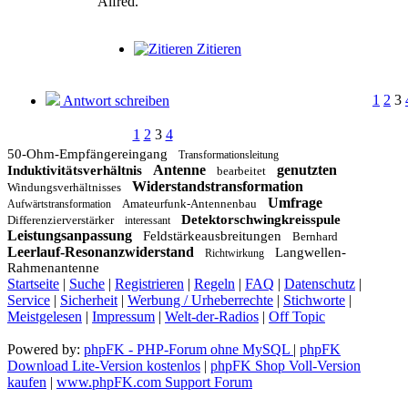
Alfred.
Zitieren
1
2
3
Antwort schreiben
1
2
3
4
50-Ohm-Empfängereingang
Transformationsleitung
Antenne
genutzten
Induktivitätsverhältnis
bearbeitet
Widerstandstransformation
Windungsverhältnisses
Umfrage
Amateurfunk-Antennenbau
Aufwärtstransformation
Detektorschwingkreisspule
Differenzierverstärker
interessant
Leistungsanpassung
Feldstärkeausbreitungen
Bernhard
Leerlauf-Resonanzwiderstand
Langwellen-
Richtwirkung
Rahmenantenne
Startseite
|
Suche
|
Registrieren
|
Regeln
|
FAQ
|
Datenschutz
|
Service
|
Sicherheit
|
Werbung / Urheberrechte
|
Stichworte
|
Meistgelesen
|
Impressum
|
Welt-der-Radios
|
Off Topic
Powered by:
phpFK - PHP-Forum ohne MySQL
|
phpFK
Download Lite-Version kostenlos
|
phpFK Shop Voll-Version
kaufen
|
www.phpFK.com Support Forum