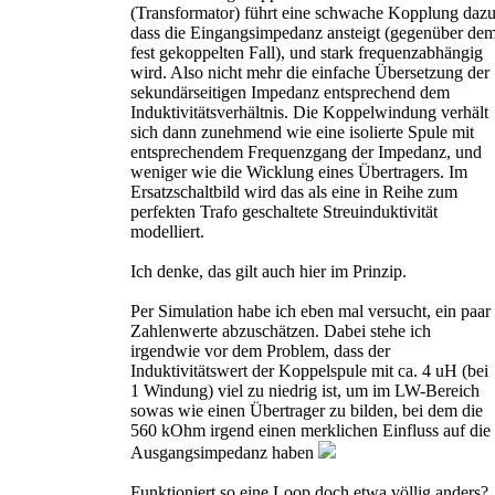
(Transformator) führt eine schwache Kopplung dazu
dass die Eingangsimpedanz ansteigt (gegenüber de
fest gekoppelten Fall), und stark frequenzabhängig
wird. Also nicht mehr die einfache Übersetzung der
sekundärseitigen Impedanz entsprechend dem
Induktivitätsverhältnis. Die Koppelwindung verhält
sich dann zunehmend wie eine isolierte Spule mit
entsprechendem Frequenzgang der Impedanz, und
weniger wie die Wicklung eines Übertragers. Im
Ersatzschaltbild wird das als eine in Reihe zum
perfekten Trafo geschaltete Streuinduktivität
modelliert.
Ich denke, das gilt auch hier im Prinzip.
Per Simulation habe ich eben mal versucht, ein paar
Zahlenwerte abzuschätzen. Dabei stehe ich
irgendwie vor dem Problem, dass der
Induktivitätswert der Koppelspule mit ca. 4 uH (bei
1 Windung) viel zu niedrig ist, um im LW-Bereich
sowas wie einen Übertrager zu bilden, bei dem die
560 kOhm irgend einen merklichen Einfluss auf die
Ausgangsimpedanz haben
Funktioniert so eine Loop doch etwa völlig anders?