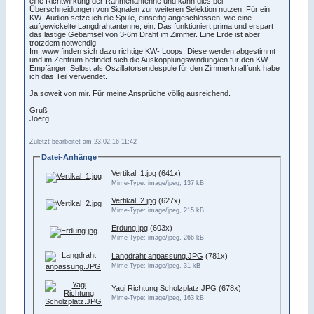
eine Richtwirkung der Rahmenantenne und kann dies bei
Überschneidungen von Signalen zur weiteren Selektion nutzen. Für ein
KW- Audion setze ich die Spule, einseitig angeschlossen, wie eine
aufgewickelte Langdrahtantenne, ein. Das funktioniert prima und erspart
das lästige Gebamsel von 3-6m Draht im Zimmer. Eine Erde ist aber
trotzdem notwendig.
Im .www finden sich dazu richtige KW- Loops. Diese werden abgestimmt
und im Zentrum befindet sich die Auskopplungswindung/en für den KW-
Empfänger. Selbst als Oszillatorsendespule für den Zimmerknallfunk habe
ich das Teil verwendet.
Ja soweit von mir. Für meine Ansprüche völlig ausreichend.
Gruß
Joerg
Zuletzt bearbeitet am 23.02.16 11:42
Datei-Anhänge
Vertikal_1.jpg
(641x)
Mime-Type: image/jpeg, 137 kB
Vertikal_2.jpg
(627x)
Mime-Type: image/jpeg, 215 kB
Erdung.jpg
(603x)
Mime-Type: image/jpeg, 266 kB
Langdraht anpassung.JPG
(781x)
Mime-Type: image/jpeg, 31 kB
Yagi Richtung Scholzplatz.JPG
(678x)
Mime-Type: image/jpeg, 163 kB