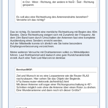
in Ost - West - Richtung, der andere in Nord - Süd - Richtung
gespannt.
Es soll also eine Richtwirkung des Antennendrahts bestehen?
Verstehe ich das richtig?
Das ist richtig. Es besteht eine merkliche Richtwirkung mit Beginn des 40m
Bandes. Diese Richtwirkung steigert sich mit Zunahme der Frequenz. Ab
dem 19m Band kann durch Umschalten der Antennen fast eine komplette
Ausblendung eines Senders erreicht werden.
Auf der Mittelwelle konnte ich ähnlich wie Sie keine besondere
Empfangsverbesserung verzeichnen.
Meine weiteren Versuche mit Drahtantennen sollen zu Winkeldipolen
führen. Laut Rothhammel wird dadurch eine gute Rundcharakteristik
erzielt. Auch eine Twin-Led-Marconi ist denkbar.
BernhardWGF:
Ziel und Wunsch ist es eine Loopantenne wie die Reuter RLA3
nachzubauen. Hier sehen Sie das Objekt der Begierde.
h**p://www.reuter-elektronik.de/html/rla3.html
Mit dieser Antenne soll sogar einer Richtungsumschaltung in 45°-
Schritten möglich sein ohne die Antenne über einen Rotor zu drehen.
Eine Wunderantenne und dann noch ich dieser Größe?