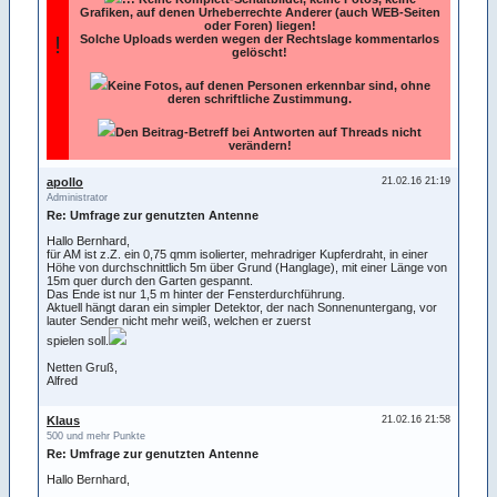
Grafiken, auf denen Urheberrechte Anderer (auch WEB-Seiten
oder Foren) liegen!
!
Solche Uploads werden wegen der Rechtslage kommentarlos
gelöscht!
Keine Fotos, auf denen Personen erkennbar sind, ohne
deren schriftliche Zustimmung.
Den Beitrag-Betreff bei Antworten auf Threads nicht
verändern!
apollo
21.02.16 21:19
Administrator
Re: Umfrage zur genutzten Antenne
Hallo Bernhard,
für AM ist z.Z. ein 0,75 qmm isolierter, mehradriger Kupferdraht, in einer
Höhe von durchschnittlich 5m über Grund (Hanglage), mit einer Länge von
15m quer durch den Garten gespannt.
Das Ende ist nur 1,5 m hinter der Fensterdurchführung.
Aktuell hängt daran ein simpler Detektor, der nach Sonnenuntergang, vor
lauter Sender nicht mehr weiß, welchen er zuerst
spielen soll.
Netten Gruß,
Alfred
Klaus
21.02.16 21:58
500 und mehr Punkte
Re: Umfrage zur genutzten Antenne
Hallo Bernhard,