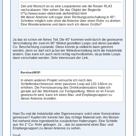
Ziel und Wunsch ist es eine Loopantenne wie die Reuter RLA3
nachzubauen. Hier sehen Sie das Objekt der Begierde.
h**p://www.reuter-elektronik.de/html/rla3.html
Mit dieser Antenne soll sogar einer Richtungsumschaltung in 45°-
Schritten möglich sein ohne die Antenne über einen Rotor zu drehen.
Eine Wunderantenne und dann noch ich dieser Größe?
Ja das ist schon ein feines Teil. Die 45° kommen wohl durch die gesteuerte
Verschaltung der zwei im 90° Winkel gestellten Loops und deren parallele
Cu- Beschichtung zustande. Diese könnte ja vielleicht dann getrennt
werden, denn es darf sich ja bei der Winkelverstellung nicht die Induktivität
ändern. Das kann ich auch nicht richtig nachvollziehen, da ja beide Loops
dann verschaltet werden. Sehr interessant der Link.
BernhardWGF:
In einem anderen Projekt versuche ich noch den
Schleifendurchmesser einer passiven Loop auf 120-130cm zu
erhöhen. Die Fernsteuerung des Drehkondensators habe ich
gerade auf der Werkbank zur Fertigstellung. Wenn es im Forum
gewünscht wird, kann ich einen Bau- und Empfangsrapport zu
dieser Antenne erstellen.
Hast Du mal die Induktivität oder Eigenresonanz solch einer Konstruktion
gemessen? Kupferrohr könnte hier das richtige Material sein. Am Besten
frei stehend ohne irgendwelche zusätzlichen Halterungen. Eine Schleife
aus 4m 1'' Cu- Rohr gebogen. Ja ...das ist spannend einen Bau- und
Empfangsrapport zu dieser Antenne zu sehen.
Gruß