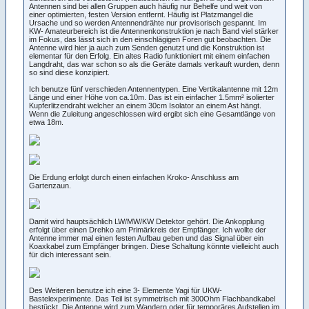
Antennen sind bei allen Gruppen auch häufig nur Behelfe und weit von
einer optimierten, festen Version entfernt. Häufig ist Platzmangel die
Ursache und so werden Antennendrähte nur provisorisch gespannt. Im
KW- Amateurbereich ist die Antennenkonstruktion je nach Band viel stärker
im Fokus, das lässt sich in den einschlägigen Foren gut beobachten. Die
Antenne wird hier ja auch zum Senden genutzt und die Konstruktion ist
elementar für den Erfolg. Ein altes Radio funktioniert mit einem einfachen
Langdraht, das war schon so als die Geräte damals verkauft wurden, denn
so sind diese konzipiert.
Ich benutze fünf verschieden Antennentypen. Eine Vertikalantenne mit 12m
Länge und einer Höhe von ca.10m. Das ist ein einfacher 1.5mm² isolierter
Kupferlitzendraht welcher an einem 30cm Isolator an einem Ast hängt.
Wenn die Zuleitung angeschlossen wird ergibt sich eine Gesamtlänge von
etwa 18m.
Die Erdung erfolgt durch einen einfachen Kroko- Anschluss am
Gartenzaun.
Damit wird hauptsächlich LW/MW/KW Detektor gehört. Die Ankopplung
erfolgt über einen Drehko am Primärkreis der Empfänger. Ich wollte der
Antenne immer mal einen festen Aufbau geben und das Signal über ein
Koaxkabel zum Empfänger bringen. Diese Schaltung könnte vielleicht auch
für dich interessant sein.
Des Weiteren benutze ich eine 3- Elemente Yagi für UKW-
Bastelexperimente. Das Teil ist symmetrisch mit 300Ohm Flachbandkabel
bestückt. Die Antenne wird zum Wandern oder für temporäres Aufstellen im