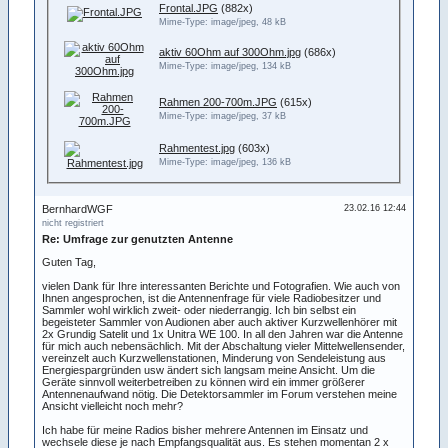
Frontal.JPG
(882x)
Mime-Type: image/jpeg, 48 kB
aktiv 60Ohm auf 300Ohm.jpg
(686x)
Mime-Type: image/jpeg, 134 kB
Rahmen 200-700m.JPG
(615x)
Mime-Type: image/jpeg, 37 kB
Rahmentest.jpg
(603x)
Mime-Type: image/jpeg, 136 kB
BernhardWGF
23.02.16 12:44
nicht registriert
Re: Umfrage zur genutzten Antenne
Guten Tag,
vielen Dank für Ihre interessanten Berichte und Fotografien. Wie auch von
Ihnen angesprochen, ist die Antennenfrage für viele Radiobesitzer und
Sammler wohl wirklich zweit- oder niederrangig. Ich bin selbst ein
begeisteter Sammler von Audionen aber auch aktiver Kurzwellenhörer mit
2x Grundig Satelit und 1x Unitra WE 100. In all den Jahren war die Antenne
für mich auch nebensächlich. Mit der Abschaltung vieler Mittelwellensender,
vereinzelt auch Kurzwellenstationen, Minderung von Sendeleistung aus
Energiespargründen usw ändert sich langsam meine Ansicht. Um die
Geräte sinnvoll weiterbetreiben zu können wird ein immer größerer
Antennenaufwand nötig. Die Detektorsammler im Forum verstehen meine
Ansicht vielleicht noch mehr?
Ich habe für meine Radios bisher mehrere Antennen im Einsatz und
wechsele diese je nach Empfangsqualität aus. Es stehen momentan 2 x