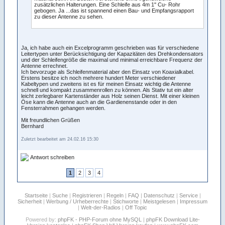
zusätzlichen Halterungen. Eine Schleife aus 4m 1'' Cu- Rohr
gebogen. Ja ...das ist spannend einen Bau- und Empfangsrapport
zu dieser Antenne zu sehen.
Ja, ich habe auch ein Excelprogramm geschrieben was für verschiedene
Leitertypen unter Berücksichtigung der Kapazitäten des Drehkondensators
und der Schleifengröße die maximal und minimal erreichbare Frequenz der
Antenne errechnet.
Ich bevorzuge als Schleifenmaterial aber den Einsatz von Koaxialkabel.
Erstens besitze ich noch mehrere hundert Meter verschiedener
Kabeltypen und zweitens ist es für meinen Einsatz wichtig die Antenne
schnell und kompakt zusammenrollen zu können. Als Stativ tut ein alter
leicht zerlegbarer Kartenständer aus Holz seinen Dienst. Mit einer kleinen
Öse kann die Antenne auch an die Gardienenstande oder in den
Fensterrahmen gehangen werden.
Mit freundlichen Grüßen
Bernhard
Zuletzt bearbeitet am 24.02.16 15:30
Antwort schreiben
1
2
3
4
Startseite
|
Suche
|
Registrieren
|
Regeln
|
FAQ
|
Datenschutz
|
Service
|
Sicherheit
|
Werbung / Urheberrechte
|
Stichworte
|
Meistgelesen
|
Impressum
|
Welt-der-Radios
|
Off Topic
Powered by:
phpFK - PHP-Forum ohne MySQL
|
phpFK Download Lite-