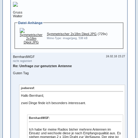
Gruss
Walter
Datei-Anhänge
Symmetrischer 2x18m Dipol.JPG
(729x)
Mime-Type: image/jpeg, 538 kB
BernhardWGF
24.02.16 15:27
nicht registriert
Re: Umfrage zur genutzten Antenne
Guten Tag
joeberesf:
Hallo Bernhard,
zwei Dinge finde ich besonders interessant.
BernhardWGF:
Ich habe für meine Radios bisher mehrere Antennen im
Einsatz und wechsele diese je nach Empfangsqualität aus. Es
stehen momentan 2 x 10m Draht zur Verfügung. Der eine ist