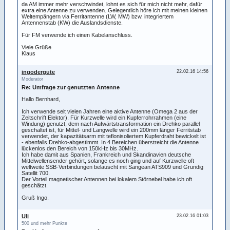
da AM immer mehr verschwindet, lohnt es sich für mich nicht mehr, dafür
extra eine Antenne zu verwenden. Gelegentlich höre ich mit meinen kleinen
Weltempängern via Ferritantenne (LW, MW) bzw. integriertem
Antennenstab (KW) die Auslandsdienste.
Für FM verwende ich einen Kabelanschluss.
Viele Grüße
Klaus
ingodergute
22.02.16 14:56
Moderator
Re: Umfrage zur genutzten Antenne
Hallo Bernhard,
Ich verwende seit vielen Jahren eine aktive Antenne (Omega 2 aus der
Zeitschrift Elektor). Für Kurzwelle wird ein Kupferrohrrahmen (eine
Windung) genutzt, dem nach Aufwärtstransformation ein Drehko parallel
geschaltet ist, für Mittel- und Langwelle wird ein 200mm länger Ferritstab
verwendet, der kapazitätsarm mit teflonisoliertem Kupferdraht bewickelt ist
- ebenfalls Drehko-abgestimmt. In 4 Bereichen überstreicht die Antenne
lückenlos den Bereich von 150kHz bis 30MHz.
Ich habe damit aus Spanien, Frankreich und Skandinavien deutsche
Mittelwellensender gehört, solange es noch ging und auf Kurzwelle oft
weltweite SSB-Verbindungen belauscht mit Sangean ATS909 und Grundig
Satellit 700.
Der Vorteil magnetischer Antennen bei lokalem Störnebel habe ich oft
geschätzt.
Gruß Ingo.
Uli
23.02.16 01:03
500 und mehr Punkte