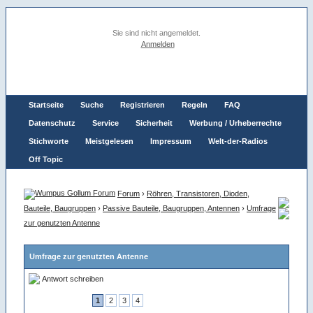
Sie sind nicht angemeldet.
Anmelden
Startseite
Suche
Registrieren
Regeln
FAQ
Datenschutz
Service
Sicherheit
Werbung / Urheberrechte
Stichworte
Meistgelesen
Impressum
Welt-der-Radios
Off Topic
Forum
›
Röhren, Transistoren, Dioden,
Bauteile, Baugruppen
›
Passive Bauteile, Baugruppen, Antennen
›
Umfrage
zur genutzten Antenne
Umfrage zur genutzten Antenne
Antwort schreiben
1
2
3
4