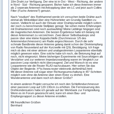
10m Draht zur Verfügung. Der eine ist in Ost - West - Richtung, der andere
in Nord - Süd - Richtung gespannt. Bisher habe ich diese Antennen immer
als 2 seperate Antennen mit Ankopplung über ein LC und jetzt auch Collins
Filter (Fuchs-Antenne?) genutzt.
Nach "studium" des Rothhammel werde ich versuchen beide Drähte auch
einmal als Winkeldipol über eine Hühnerleiter am Grundig Satelliten zu
nutzen. Vielleicht ist auch der Einsatz einer Drahtpyramide möglich sofern
der noch zu berechnende Stellplatz genügt. Sie sehen meine Erfahrungen
mit Drahtantennen sind noch ausbaufähig! Meine Lieblinge hingegen sind
die magnetischen Antennen. Die besten Ergebnisse hatte ich bislang mit
dieser Antennenart zu verzeichnen. Zwei dieser Selbstbauloops sind
passiv über eine kleine Koppelschleife (Durchmesser 1/5 des
Antennendurchmessers) am Radio angeschlossen. Durch die sehr
schmale Bandbreite dieser Antenne gelang damit schon der Direktempfang
von Radio Neuseeland auf der Kurzwelle mit QSL Bestätigung. Ich frage
mich ob dies mit einer aktiven und unabgestimmten Loopantenne ebenfalls
möglich gewesen wäre. Eine solche habe ich noch, die Betonung liegt auf
noch, nicht eingesetzt. Meine bisherigen Experimente mit Sourcefolgern als
Verstärker und zur weiteren Impedanzwandlung waren im Vergleich zur
passiven Loop nämlich nicht überzeugend. Ziel und Wunsch ist es eine
Loopantenne wie die Reuter RLA3 nachzubauen. Hier sehen Sie das
Objekt der Begierde. h**p://www.reuter-elektronik.de/html/rla3.html
Mit dieser Antenne soll sogar einer Richtungsumschaltung in 45°-Schritten
möglich sein ohne die Antenne über einen Rotor zu drehen. Eine
Wunderantenne und dann noch ich dieser Größe?
In einem anderen Projekt versuche ich noch den Schleifendurchmesser
einer passiven Loop auf 120-130cm zu erhöhen. Die Fernsteuerung des
Drehkondensators habe ich gerade auf der Werkbank zur Fertigstellung.
Wenn es im Forum gewünscht wird, kann ich einen Bau- und
Empfangsrapport zu dieser Antenne erstellen.
Mit freundlichen Grüßen
Bernhard