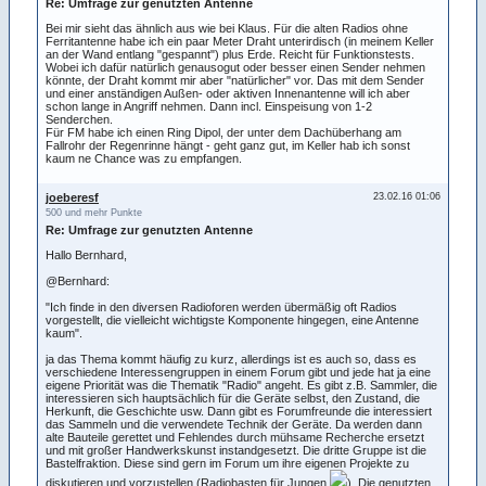
Re: Umfrage zur genutzten Antenne
Bei mir sieht das ähnlich aus wie bei Klaus. Für die alten Radios ohne
Ferritantenne habe ich ein paar Meter Draht unterirdisch (in meinem Keller
an der Wand entlang "gespannt") plus Erde. Reicht für Funktionstests.
Wobei ich dafür natürlich genausogut oder besser einen Sender nehmen
könnte, der Draht kommt mir aber "natürlicher" vor. Das mit dem Sender
und einer anständigen Außen- oder aktiven Innenantenne will ich aber
schon lange in Angriff nehmen. Dann incl. Einspeisung von 1-2
Senderchen.
Für FM habe ich einen Ring Dipol, der unter dem Dachüberhang am
Fallrohr der Regenrinne hängt - geht ganz gut, im Keller hab ich sonst
kaum ne Chance was zu empfangen.
joeberesf
23.02.16 01:06
500 und mehr Punkte
Re: Umfrage zur genutzten Antenne
Hallo Bernhard,
@Bernhard:
"Ich finde in den diversen Radioforen werden übermäßig oft Radios
vorgestellt, die vielleicht wichtigste Komponente hingegen, eine Antenne
kaum".
ja das Thema kommt häufig zu kurz, allerdings ist es auch so, dass es
verschiedene Interessengruppen in einem Forum gibt und jede hat ja eine
eigene Priorität was die Thematik "Radio" angeht. Es gibt z.B. Sammler, die
interessieren sich hauptsächlich für die Geräte selbst, den Zustand, die
Herkunft, die Geschichte usw. Dann gibt es Forumfreunde die interessiert
das Sammeln und die verwendete Technik der Geräte. Da werden dann
alte Bauteile gerettet und Fehlendes durch mühsame Recherche ersetzt
und mit großer Handwerkskunst instandgesetzt. Die dritte Gruppe ist die
Bastelfraktion. Diese sind gern im Forum um ihre eigenen Projekte zu
diskutieren und vorzustellen (Radiobasten für Jungen
). Die genutzten