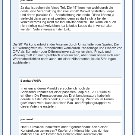
joeberesf:
Ja das ist schon ein feines Teil. Die 45° kommen wohl durch die
gesteuerte Verschaltung der zwei im 90° Winkel gestellten Loops
und deren parallele Cu- Beschichtung zustande. Diese könnte ja
vielleicht dann getrennt werden, denn es darf sich ja bei der
Winkelverstellung nicht die Induktivität ändern. Das kann ich auch
nicht richtig nachvollziehen, da ja beide Loops dann verschaltet
werden. Sehr interessant der Link.
Die 90° Wirkung erfolgt in der Antenne durch Umschalten der Spulen. Die
45° Wirkung wird im Fernbedienteil wohl durch Phasenlage und Einsatz von
OPV als Summier- oder Differenzierverstärker erreicht. Prinzip und
Wirkung muß ich noch praktisch untersuchen, aber damit ließen sich aller
Wahrscheinlichkeit nach auch, mit einer Hilfsantenne, lokale Störungen
ausblenden.
BernhardWGF:
In einem anderen Projekt versuche ich noch den
Schleifendurchmesser einer passiven Loop auf 120-130cm zu
erhöhen. Die Fernsteuerung des Drehkondensators habe ich
gerade auf der Werkbank zur Fertigstellung. Wenn es im Forum
gewünscht wird, kann ich einen Bau- und Empfangsrapport zu
dieser Antenne erstellen.
joeberesf:
Hast Du mal die Induktivität oder Eigenresonanz solch einer
Konstruktion gemessen? Kupferrohr könnte hier das richtige
Material sein. Am Besten frei stehend ohne irgendwelche