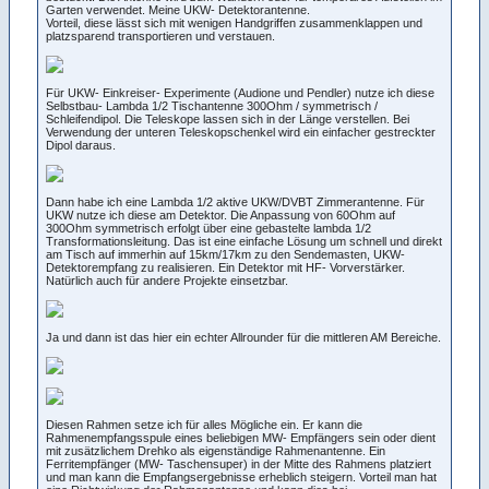
Garten verwendet. Meine UKW- Detektorantenne.
Vorteil, diese lässt sich mit wenigen Handgriffen zusammenklappen und
platzsparend transportieren und verstauen.
Für UKW- Einkreiser- Experimente (Audione und Pendler) nutze ich diese
Selbstbau- Lambda 1/2 Tischantenne 300Ohm / symmetrisch /
Schleifendipol. Die Teleskope lassen sich in der Länge verstellen. Bei
Verwendung der unteren Teleskopschenkel wird ein einfacher gestreckter
Dipol daraus.
Dann habe ich eine Lambda 1/2 aktive UKW/DVBT Zimmerantenne. Für
UKW nutze ich diese am Detektor. Die Anpassung von 60Ohm auf
300Ohm symmetrisch erfolgt über eine gebastelte lambda 1/2
Transformationsleitung. Das ist eine einfache Lösung um schnell und direkt
am Tisch auf immerhin auf 15km/17km zu den Sendemasten, UKW-
Detektorempfang zu realisieren. Ein Detektor mit HF- Vorverstärker.
Natürlich auch für andere Projekte einsetzbar.
Ja und dann ist das hier ein echter Allrounder für die mittleren AM Bereiche.
Diesen Rahmen setze ich für alles Mögliche ein. Er kann die
Rahmenempfangsspule eines beliebigen MW- Empfängers sein oder dient
mit zusätzlichem Drehko als eigenständige Rahmenantenne. Ein
Ferritempfänger (MW- Taschensuper) in der Mitte des Rahmens platziert
und man kann die Empfangsergebnisse erheblich steigern. Vorteil man hat