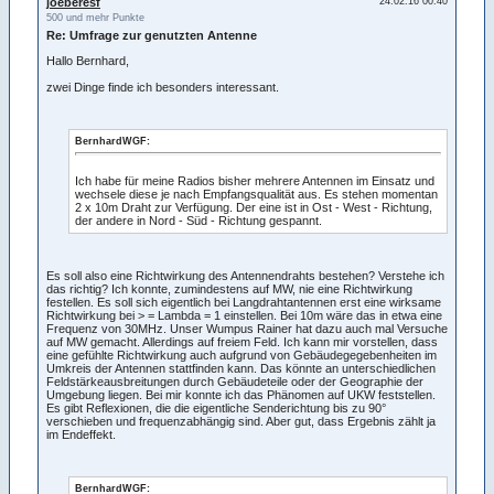
joeberesf
24.02.16 00:40
500 und mehr Punkte
Re: Umfrage zur genutzten Antenne
Hallo Bernhard,
zwei Dinge finde ich besonders interessant.
BernhardWGF:
Ich habe für meine Radios bisher mehrere Antennen im Einsatz und
wechsele diese je nach Empfangsqualität aus. Es stehen momentan
2 x 10m Draht zur Verfügung. Der eine ist in Ost - West - Richtung,
der andere in Nord - Süd - Richtung gespannt.
Es soll also eine Richtwirkung des Antennendrahts bestehen? Verstehe ich
das richtig? Ich konnte, zumindestens auf MW, nie eine Richtwirkung
festellen. Es soll sich eigentlich bei Langdrahtantennen erst eine wirksame
Richtwirkung bei > = Lambda = 1 einstellen. Bei 10m wäre das in etwa eine
Frequenz von 30MHz. Unser Wumpus Rainer hat dazu auch mal Versuche
auf MW gemacht. Allerdings auf freiem Feld. Ich kann mir vorstellen, dass
eine gefühlte Richtwirkung auch aufgrund von Gebäudegegebenheiten im
Umkreis der Antennen stattfinden kann. Das könnte an unterschiedlichen
Feldstärkeausbreitungen durch Gebäudeteile oder der Geographie der
Umgebung liegen. Bei mir konnte ich das Phänomen auf UKW feststellen.
Es gibt Reflexionen, die die eigentliche Senderichtung bis zu 90°
verschieben und frequenzabhängig sind. Aber gut, dass Ergebnis zählt ja
im Endeffekt.
BernhardWGF: