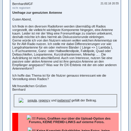
BernhardWGF
21.02.16 20:55
nicht registriert
Umfrage zur genutzten Antenne
Guten Abend,
Ich finde in den diversen Radioforen werden übermäßig oft Radios
vorgestellt, die vielleicht wichtigste Komponente hingegen, eine Antenne
kaum. Leider ist mir der Weg eine Forenumfrage zu starten unbekannt,
deshalb möchte ich dies hiermit als Diskussionsrunde einbringen.
Gerne würde ich von den Nutzern wissen wollen welchen Antennentyp sie
für Ihr AM-Radio nutzen. Ich stelle mir dabei Differenzierungen vor wie:
Langdrahtantenne für ein oder mehrere Bänder ( Länge => 1 Lambda ),
L-/Fuchsantenne, Ganz- oder Halbwellendipole, Faltdipole, Quad oder
Deltaschleifen, Loopantenne, Kurzdrahtantennen, Miniwhip ... . Die
Aufzählung ist nicht abschließend. Auch von Interesse, nutzen Sie eine
passive oder aktive Antenne und ist ihre genutze Antenne an den
Empfänger angepasst? Was war Ihr DX-Erlebnis mit der ein oder anderen
Antennenform?
Ich hoffe das Thema ist für die Nutzer genauso interessant wie die
Vorstellung eines Radios?
Mit freundlichen Grüßen
Bernhard
segula
,
regency
und
joeberesf
gefällt der Beitrag.
!!!
Fotos, Grafiken nur über die Upload-Option des
Forums, KEINE FREMD-LINKS auf externe Fotos.
!!! Keine Komplett-Schaltbilder, keine Fotos, keine