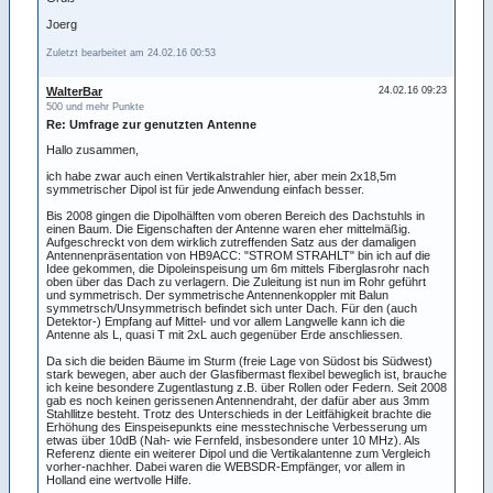
Joerg
Zuletzt bearbeitet am 24.02.16 00:53
WalterBar
24.02.16 09:23
500 und mehr Punkte
Re: Umfrage zur genutzten Antenne
Hallo zusammen,
ich habe zwar auch einen Vertikalstrahler hier, aber mein 2x18,5m
symmetrischer Dipol ist für jede Anwendung einfach besser.
Bis 2008 gingen die Dipolhälften vom oberen Bereich des Dachstuhls in
einen Baum. Die Eigenschaften der Antenne waren eher mittelmäßig.
Aufgeschreckt von dem wirklich zutreffenden Satz aus der damaligen
Antennenpräsentation von HB9ACC: "STROM STRAHLT" bin ich auf die
Idee gekommen, die Dipoleinspeisung um 6m mittels Fiberglasrohr nach
oben über das Dach zu verlagern. Die Zuleitung ist nun im Rohr geführt
und symmetrisch. Der symmetrische Antennenkoppler mit Balun
symmetrsch/Unsymmetrisch befindet sich unter Dach. Für den (auch
Detektor-) Empfang auf Mittel- und vor allem Langwelle kann ich die
Antenne als L, quasi T mit 2xL auch gegenüber Erde anschliessen.
Da sich die beiden Bäume im Sturm (freie Lage von Südost bis Südwest)
stark bewegen, aber auch der Glasfibermast flexibel beweglich ist, brauche
ich keine besondere Zugentlastung z.B. über Rollen oder Federn. Seit 2008
gab es noch keinen gerissenen Antennendraht, der dafür aber aus 3mm
Stahllitze besteht. Trotz des Unterschieds in der Leitfähigkeit brachte die
Erhöhung des Einspeisepunkts eine messtechnische Verbesserung um
etwas über 10dB (Nah- wie Fernfeld, insbesondere unter 10 MHz). Als
Referenz diente ein weiterer Dipol und die Vertikalantenne zum Vergleich
vorher-nachher. Dabei waren die WEBSDR-Empfänger, vor allem in
Holland eine wertvolle Hilfe.