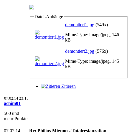
Datei-Anhänge
demontiert1.jpg
(549x)
Mime-Type: image/jpeg, 146
kB
demontiert2.jpg
(576x)
Mime-Type: image/jpeg, 145
kB
Zitieren
07.02.14 23:15
achim01
500 und
mehr Punkte
07.02.14
Re: Philips Mignon - Totalrestauration