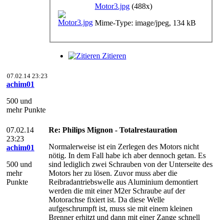
Motor3.jpg
(488x)
Mime-Type: image/jpeg, 134 kB
Zitieren
07.02.14 23:23
achim01
500 und
mehr Punkte
07.02.14
Re: Philips Mignon - Totalrestauration
23:23
Normalerweise ist ein Zerlegen des Motors nicht
achim01
nötig. In dem Fall habe ich aber dennoch getan. Es
500 und
sind lediglich zwei Schrauben von der Unterseite des
mehr
Motors her zu lösen. Zuvor muss aber die
Punkte
Reibradantriebswelle aus Aluminium demontiert
werden die mit einer M2er Schraube auf der
Motorachse fixiert ist. Da diese Welle
aufgeschrumpft ist, muss sie mit einem kleinen
Brenner erhitzt und dann mit einer Zange schnell