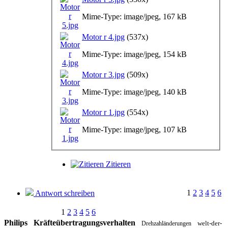
Mime-Type: image/jpeg, 167 kB
Motor r 4.jpg
(537x)
Mime-Type: image/jpeg, 154 kB
Motor r 3.jpg
(509x)
Mime-Type: image/jpeg, 140 kB
Motor r 1.jpg
(554x)
Mime-Type: image/jpeg, 107 kB
Zitieren
1
2
3
4
5
6
Antwort schreiben
1
2
3
4
5
6
Philips
Kräfteübertragungsverhalten
welt-der-
Drehzahländerungen