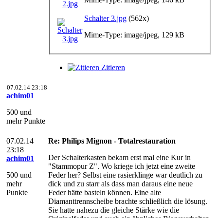
Schalter 3.jpg
(562x)
Mime-Type: image/jpeg, 129 kB
Zitieren
07.02.14 23:18
achim01
500 und
mehr Punkte
07.02.14
Re: Philips Mignon - Totalrestauration
23:18
Der Schalterkasten bekam erst mal eine Kur in
achim01
"Stammopur Z". Wo kriege ich jetzt eine zweite
500 und
Feder her? Selbst eine rasierklinge war deutlich zu
mehr
dick und zu starr als dass man daraus eine neue
Punkte
Feder hätte basteln können. Eine alte
Diamanttrennscheibe brachte schließlich die lösung.
Sie hatte nahezu die gleiche Stärke wie die