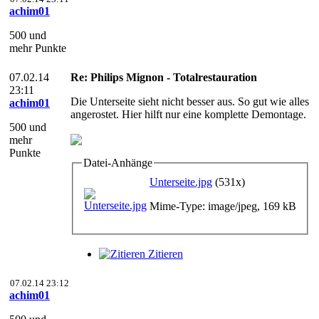
achim01
500 und
mehr Punkte
07.02.14
Re: Philips Mignon - Totalrestauration
23:11
Die Unterseite sieht nicht besser aus. So gut wie alles
achim01
angerostet. Hier hilft nur eine komplette Demontage.
500 und
mehr
Punkte
Datei-Anhänge
Unterseite.jpg
(531x)
Mime-Type: image/jpeg, 169 kB
Zitieren
07.02.14 23:12
achim01