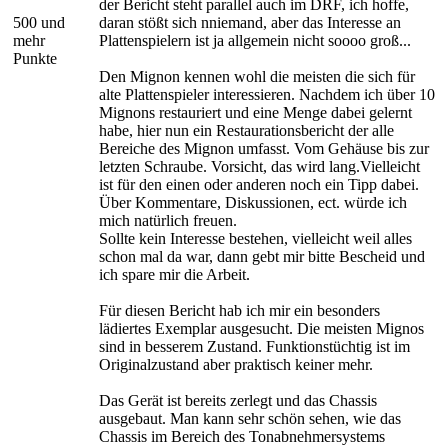
der Bericht steht parallel auch im DRF, ich hoffe,
500 und
daran stößt sich nniemand, aber das Interesse an
mehr
Plattenspielern ist ja allgemein nicht soooo groß...
Punkte
Den Mignon kennen wohl die meisten die sich für
alte Plattenspieler interessieren. Nachdem ich über 10
Mignons restauriert und eine Menge dabei gelernt
habe, hier nun ein Restaurationsbericht der alle
Bereiche des Mignon umfasst. Vom Gehäuse bis zur
letzten Schraube. Vorsicht, das wird lang.Vielleicht
ist für den einen oder anderen noch ein Tipp dabei.
Über Kommentare, Diskussionen, ect. würde ich
mich natürlich freuen.
Sollte kein Interesse bestehen, vielleicht weil alles
schon mal da war, dann gebt mir bitte Bescheid und
ich spare mir die Arbeit.
Für diesen Bericht hab ich mir ein besonders
lädiertes Exemplar ausgesucht. Die meisten Mignos
sind in besserem Zustand. Funktionstüchtig ist im
Originalzustand aber praktisch keiner mehr.
Das Gerät ist bereits zerlegt und das Chassis
ausgebaut. Man kann sehr schön sehen, wie das
Chassis im Bereich des Tonabnehmersystems