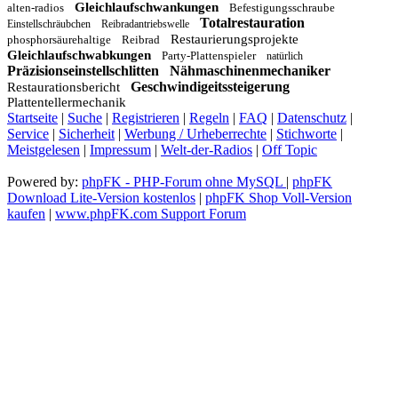
Gleichlaufschwankungen
alten-radios
Befestigungsschraube
Totalrestauration
Einstellschräubchen
Reibradantriebswelle
Restaurierungsprojekte
phosphorsäurehaltige
Reibrad
Gleichlaufschwabkungen
Party-Plattenspieler
natürlich
Präzisionseinstellschlitten
Nähmaschinenmechaniker
Geschwindigeitssteigerung
Restaurationsbericht
Plattentellermechanik
Startseite
|
Suche
|
Registrieren
|
Regeln
|
FAQ
|
Datenschutz
|
Service
|
Sicherheit
|
Werbung / Urheberrechte
|
Stichworte
|
Meistgelesen
|
Impressum
|
Welt-der-Radios
|
Off Topic
Powered by:
phpFK - PHP-Forum ohne MySQL
|
phpFK
Download Lite-Version kostenlos
|
phpFK Shop Voll-Version
kaufen
|
www.phpFK.com Support Forum