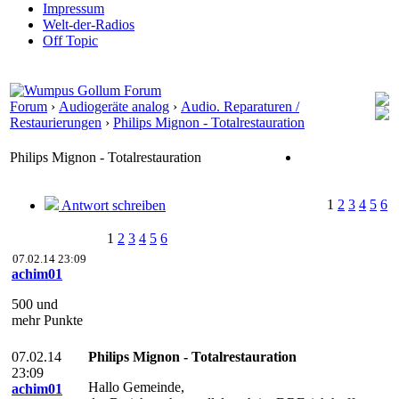
Impressum
Welt-der-Radios
Off Topic
Forum
›
Audiogeräte analog
›
Audio. Reparaturen /
Restaurierungen
›
Philips Mignon - Totalrestauration
Philips Mignon - Totalrestauration
1
2
3
4
5
6
Antwort schreiben
1
2
3
4
5
6
07.02.14 23:09
achim01
500 und
mehr Punkte
07.02.14
Philips Mignon - Totalrestauration
23:09
Hallo Gemeinde,
achim01