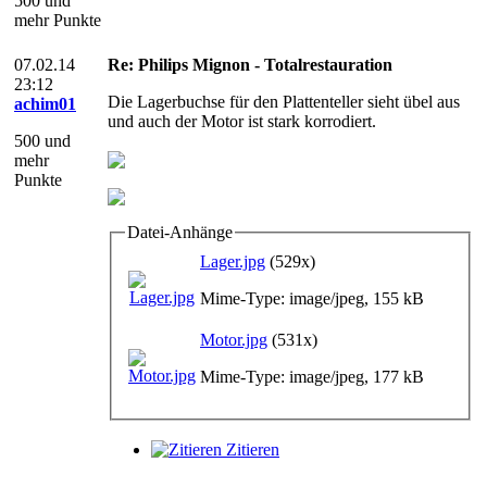
500 und
mehr Punkte
07.02.14
Re: Philips Mignon - Totalrestauration
23:12
Die Lagerbuchse für den Plattenteller sieht übel aus
achim01
und auch der Motor ist stark korrodiert.
500 und
mehr
Punkte
Datei-Anhänge
Lager.jpg
(529x)
Mime-Type: image/jpeg, 155 kB
Motor.jpg
(531x)
Mime-Type: image/jpeg, 177 kB
Zitieren