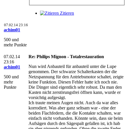
Zitieren
07.02.14 23:16
achim01
500 und
mehr Punkte
07.02.14
Re: Philips Mignon - Totalrestauration
23:16
Nun wird Anbauteil für anbauteil unter die Lupe
achim01
genommen. Der schwarze Schalterkasten der die
500 und
Netzspannung für den Antriebsmotor schaltet, zeigte
mehr
keine Funktion. Diesen Fehler hatte ich noch nie.
Punkte
Die Dinger sind eigentlich sehr robust. Da man den
Kasten nicht zerstörungsfrei öffnen kann, wurde er
vorsichtig aufgesägt.
Ich traute meinen Augen nicht. Auch da war alles
korrodiert. Was aber ganz seltsam war - eine der
beiden Flachfedern, die die Kontakte schalten, war
einfach nicht vorhanden. Könnte sein, dass sie beim
Aufsägen durch den Sägespalt gefallen ist, ich hab
sie aber nirgends gefunden. Ohne die zweite Feder