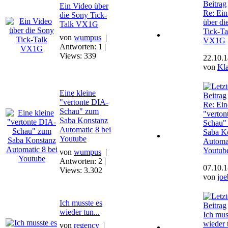
Ein Video über
Re: Ein
die Sony Tick-
über di
Talk VX1G
Tick-Ta
von
wumpus
|
VX1G
Antworten: 1 |
Views: 339
22.10.1
von
Kl
Eine kleine
"vertonte DIA-
Re: Ein
Schau" zum
"verton
Saba Konstanz
Schau"
Automatic 8 bei
Saba K
Youtube
Automat
Youtub
von
wumpus
|
Antworten: 2 |
07.10.1
Views: 3.302
von
joe
Ich musste es
wieder tun...
Ich mus
wieder t
von
regency
|