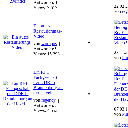
Antworten: 1 |
22.02.2
Views: 3.513
von
re
Ein gutes
Restaurierungs-
Re: Ein
Video?
Restaur
Video?
von
wumpus
|
Antworten: 9 |
28.11.2
Views: 15.393
von
Plu
Ein RFT
Fachgeschäft
Re: Ei
der DDR in
Fachges
Brandenburg an
der DD
der Havel...
Brande
der Hav
von
regency
|
Antworten: 3 |
07.03.1
Views: 4.552
von
Plu