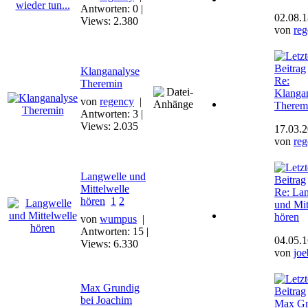
Antworten: 0 |
02.08.1
Views: 2.380
von
re
Klanganalyse
Re:
Theremin
Klanga
von
regency
|
Therem
Antworten: 3 |
Views: 2.035
17.03.2
von
re
Langwelle und
Mittelwelle
Re: La
hören
1
2
und Mit
hören
von
wumpus
|
Antworten: 15 |
04.05.1
Views: 6.330
von
joe
Max Grundig
bei Joachim
Max Gr