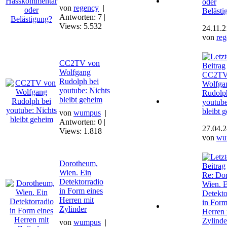
oder
von
regency
|
Belästi
Antworten: 7 |
Views: 5.532
24.11.2
von
re
CC2TV von
Wolfgang
CC2TV
Rudolph bei
Wolfga
youtube: Nichts
Rudolp
bleibt geheim
youtube
bleibt 
von
wumpus
|
Antworten: 0 |
27.04.2
Views: 1.818
von
wu
Dorotheum,
Wien. Ein
Re: Do
Detektorradio
Wien. E
in Form eines
Detekto
Herren mit
in Form
Zylinder
Herren 
Zylinde
von
wumpus
|