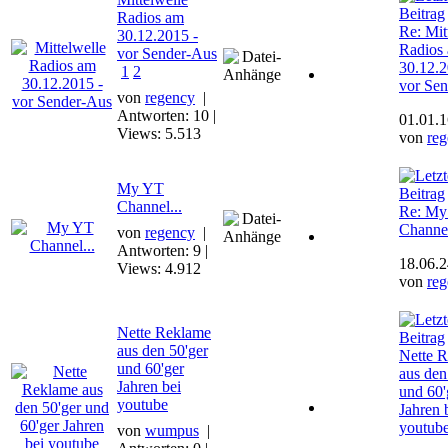
Radios am
Re: Mit
30.12.2015 -
Radios
vor Sender-Aus
30.12.2
1
2
vor Se
von
regency
|
Antworten: 10 |
01.01.1
Views: 5.513
von
re
My YT
Channel...
Re: My
Channel
von
regency
|
Antworten: 9 |
18.06.2
Views: 4.912
von
re
Nette Reklame
aus den 50'ger
Nette 
und 60'ger
aus den
Jahren bei
und 60'
youtube
Jahren 
youtub
von
wumpus
|