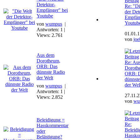
Detektor-
Re: "Di
Empfänger" bei
der Det
Youtube
Empfän
Youtub
von
wumpus
|
Antworten: 1 |
01.01.1
Views: 2.761
von
joe
Aus dem
Dorotheum,
Re: Au
ORB: Das
Doroth
dünnste Radio
ORB: 
der Welt
dünnste
der Wel
von
wumpus
|
Antworten: 1 |
27.11.2
Views: 2.852
von
wu
Beleidigung =
Re:
Hasskommentar
Beleidi
oder
Hassko
Belästigung?