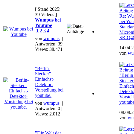
[ Stand 2025:
39 Videos ]
Re: W
Wumpus bei
bei You
Youtube
Standar
1
2
3
4
Micron
SR-Q4
von
wumpus
|
Antworten: 39 |
14.04.2
Views: 38.471
von
wu
"Berlin-
Stecker"
"Berlin
Einfachst-
Stecker
Detektor-
Einfach
Vorstellung bei
Detekto
youtube.
Vorstel
youtube
von
wumpus
|
Antworten: 0 |
08.08.2
Views: 2.012
von
wu
"Die Welt der