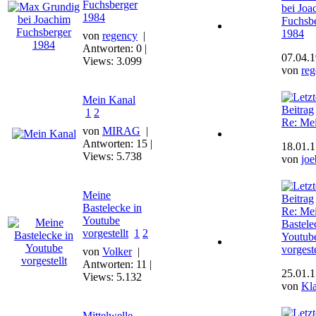
Fuchsberger
bei Joa
1984
Fuchsb
1984
von
regency
|
Antworten: 0 |
07.04.1
Views: 3.099
von
re
Mein Kanal
1
2
Re: Me
von
MIRAG
|
Antworten: 15 |
18.01.1
Views: 5.738
von
joe
Meine
Bastelecke in
Re: Me
Youtube
Bastele
vorgestellt
1
2
Youtub
vorgeste
von
Volker
|
Antworten: 11 |
25.01.1
Views: 5.132
von
Kl
Mittelwelle