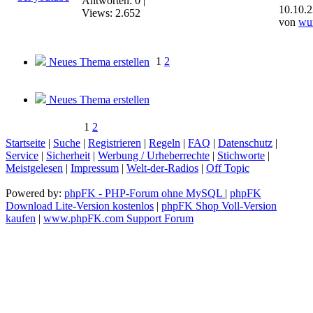
Antworten: 0 |
10.10.2
Views: 2.652
von
wu
1
2
Neues Thema erstellen
Neues Thema erstellen
1
2
Startseite
|
Suche
|
Registrieren
|
Regeln
|
FAQ
|
Datenschutz
|
Service
|
Sicherheit
|
Werbung / Urheberrechte
|
Stichworte
|
Meistgelesen
|
Impressum
|
Welt-der-Radios
|
Off Topic
Powered by:
phpFK - PHP-Forum ohne MySQL
|
phpFK
Download Lite-Version kostenlos
|
phpFK Shop Voll-Version
kaufen
|
www.phpFK.com Support Forum