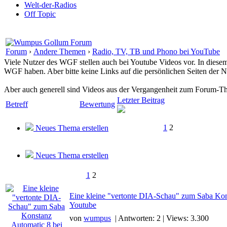
Welt-der-Radios
Off Topic
Forum
›
Andere Themen
›
Radio, TV, TB und Phono bei YouTube
Viele Nutzer des WGF stellen auch bei Youtube Videos vor. In dies
WGF haben. Aber bitte keine Links auf die persönlichen Seiten der 
Aber auch generell sind Videos aus der Vergangenheit zum Forum-The
Letzter Beitrag
Betreff
Bewertung
1
2
Neues Thema erstellen
Neues Thema erstellen
1
2
Eine kleine "vertonte DIA-Schau" zum Saba Kon
Youtube
von
wumpus
| Antworten: 2 | Views: 3.300