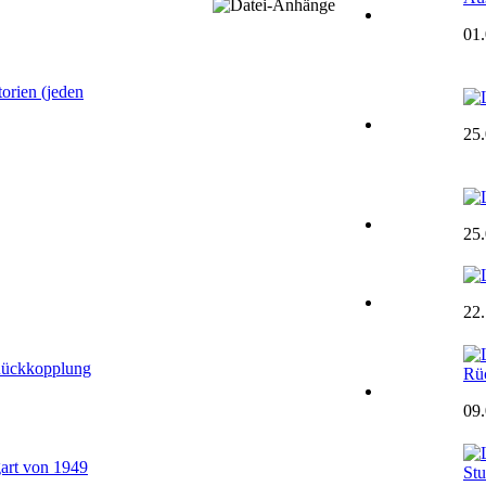
01
orien (jeden
25
25
22
 Rückkopplung
Rü
09
art von 1949
Stu