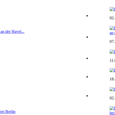
02
n der Havel...
an 
07
11
18
02
ei Berlin
bei