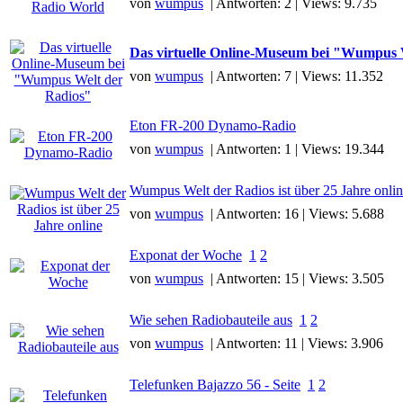
von
wumpus
| Antworten: 2 | Views: 9.735
Das virtuelle Online-Museum bei "Wumpus 
von
wumpus
| Antworten: 7 | Views: 11.352
Eton FR-200 Dynamo-Radio
von
wumpus
| Antworten: 1 | Views: 19.344
Wumpus Welt der Radios ist über 25 Jahre onli
von
wumpus
| Antworten: 16 | Views: 5.688
Exponat der Woche
1
2
von
wumpus
| Antworten: 15 | Views: 3.505
Wie sehen Radiobauteile aus
1
2
von
wumpus
| Antworten: 11 | Views: 3.906
Telefunken Bajazzo 56 - Seite
1
2