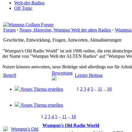
Welt-der-Radios
Off Topic
Forum
›
Neues, Hinweise, Wumpus Welt der alten Radios
›
Wumpus 
Geschichte, Entwicklung, Fragen, Antworten, Aktualisierungen
"Wumpus's Old Radio World" ist seit 1996 online, die rein deutschspr
der Name von "Wumpus Welt der ALTEN Radios" auf "Wumpus Welt 
Nutzer können antworten, neue Beiträge sind allerdings nur für Admi
Bewertung
Betreff
Letzter Beitrag
1
2
3
4
5
..
11
..
16
Neues Thema erstellen
Neues Thema erstellen
1
2
3
4
5
..
11
..
16
Wumpus's Old Radio World