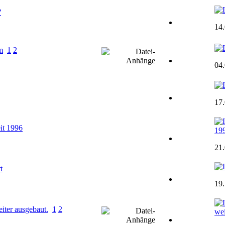
?
14
m
1
2
04
17
it 1996
19
21
t
19
ter ausgebaut.
1
2
wei