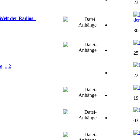
23
Welt der Radios"
der
30
25
ne
1
2
22
19
03