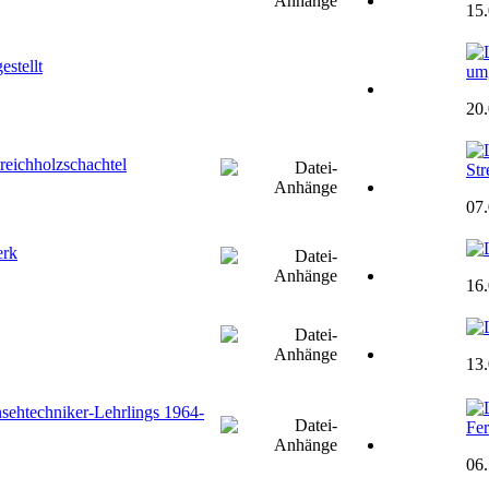
15
stellt
umg
20
reichholzschachtel
Str
07
erk
16
13
sehtechniker-Lehrlings 1964-
Fer
06