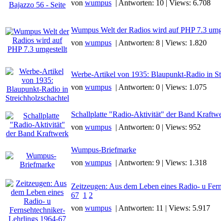
von
wumpus
| Antworten: 10 | Views: 6.708
Wumpus Welt der Radios wird auf PHP 7.3 umge
von
wumpus
| Antworten: 8 | Views: 1.820
Werbe-Artikel von 1935: Blaupunkt-Radio in St
von
wumpus
| Antworten: 0 | Views: 1.075
Schallplatte "Radio-Aktivität" der Band Kraftw
von
wumpus
| Antworten: 0 | Views: 952
Wumpus-Briefmarke
von
wumpus
| Antworten: 9 | Views: 1.318
Zeitzeugen: Aus dem Leben eines Radio- u Fern
67
1
2
von
wumpus
| Antworten: 11 | Views: 5.917