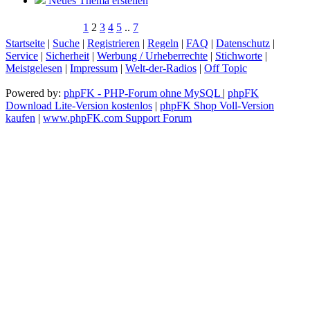
Neues Thema erstellen
1
2
3
4
5
..
7
Startseite
|
Suche
|
Registrieren
|
Regeln
|
FAQ
|
Datenschutz
|
Service
|
Sicherheit
|
Werbung / Urheberrechte
|
Stichworte
|
Meistgelesen
|
Impressum
|
Welt-der-Radios
|
Off Topic
Powered by:
phpFK - PHP-Forum ohne MySQL
|
phpFK
Download Lite-Version kostenlos
|
phpFK Shop Voll-Version
kaufen
|
www.phpFK.com Support Forum