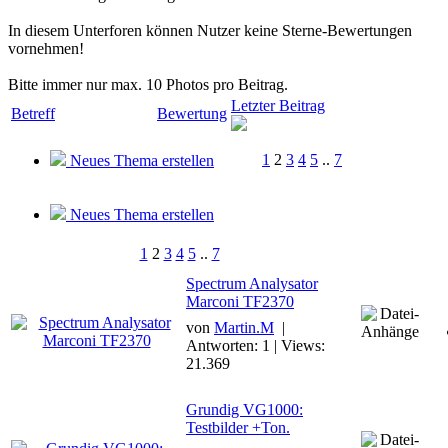
In diesem Unterforen können Nutzer keine Sterne-Bewertungen
vornehmen!
Bitte immer nur max. 10 Photos pro Beitrag.
Letzter Beitrag
Betreff
Bewertung
1
2
3
4
5
..
7
Neues Thema erstellen
Neues Thema erstellen
1
2
3
4
5
..
7
Spectrum Analysator
Marconi TF2370
von
Martin.M
|
Antworten: 1 | Views:
21.369
Grundig VG1000:
Testbilder +Ton.